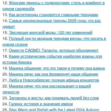
12.
Женские джинсы с подворотами: стиль и комфорт в
одном гардеробе
13.
Как антитренды становятся главными трендами
14.
Самые неоднозначные тренды 2025 года: что вас
удивит
15.
Эволюция женской моды: 120 лет изменений
16.
Полный гид по модным трендам весны: что носить в
новом сезоне
17.
Оркестр CAGMO: Таланты, которые объединяют
18.
Какие исторические события наиболее важны для
истории Кирова
19.
Манера общения: что это такое и почему она важна
20.
Манера речи: как она формирует наше общение
21.
Любэ в Новосибирске: полная афиша концертов
22.
Манера речи: что она рассказывает о вашей
личности
23.
Заговоры и жесты: как понимать людей без слов
24.
Галина: история и значение имени
25.
Stay Warm and Stylish with the Latest 2024 Autumn