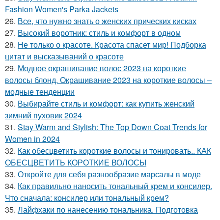
Fashion Women's Parka Jackets
26.
Все, что нужно знать о женских прических кисках
27.
Высокий воротник: стиль и комфорт в одном
28.
Не только о красоте. Красота спасет мир! Подборка
цитат и высказываний о красоте
29.
Модное окрашивание волос 2023 на короткие
волосы блонд. Окрашивание 2023 на короткие волосы –
модные тенденции
30.
Выбирайте стиль и комфорт: как купить женский
зимний пуховик 2024
31.
Stay Warm and Stylish: The Top Down Coat Trends for
Women in 2024
32.
Как обесцветить короткие волосы и тонировать.. КАК
ОБЕСЦВЕТИТЬ КОРОТКИЕ ВОЛОСЫ
33.
Откройте для себя разнообразие марсалы в моде
34.
Как правильно наносить тональный крем и консилер.
Что сначала: консилер или тональный крем?
35.
Лайфхаки по нанесению тональника. Подготовка