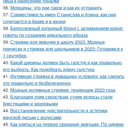
лица к нанесению тоналки
36.
Морщины: что они такое и как их устранить
37.
Совместимость имен Станислав и Алина: как они
сочетаются в браке и в жизни
38.
Белоснежный холодный блонд с затемнением корня:
советы по созданию идеального образа
39.
Стрижки для девочек в школу 2023. Модные
прически и стрижки для школьников в 2023: Готовимся к
1 сентября.
40.
Какой ширины должен быть галстук и как правильно
его выбрать. Как подобрать длину галстука
41.
Интимная стрижка в домашних условиях: как сделать
это правильно и безболезненно
42.
Модные интимные стрижки: тенденции 2023 года
43.
Благодаря этим средствам, сухие волосы стали
блестящими и здоровыми
44.
Восстановление чувствительности и эстетики
женской письки с волосами
45.
Как одеться на первое свидание девушке. По одежке