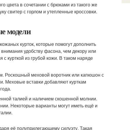
го цвета в сочетании с брюками из такого же
ку свитер с горлом и утепленные кроссовки.
ые модели
ожаных курток, которые помогут дополнить
е внимания удобству фасона, чем декору или
 с курткой из грубой кожи. В таком наряде
ом. Роскошный меховой воротник или капюшон с
ти. Меховые вставки добавляют курткам
года.
женной талией и наличием скошенной молнии.
нии. Некоторые варианты могут иметь ещё и
талии.
даря её полуприлегающему силуэту. Такая