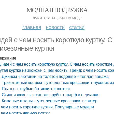
МОДНАЯ ПОДРУЖКА
луки, статьи, гид по моде
главная
новости
статьи
идей с чем носить короткую куртку. С
исезонные куртки
ержание
5 идей с чем носить короткую куртку. С чем носить коротки
утая куртка из экокожи с чем носить. Тренд: с чем носить 
Джинсы + ботинки на толстой подошве + теплая панама
Трикотажный костюм + утепленные кроссовки + пуховик из
Платье + грубые ботинки + колготки
Скинни джинсы + сапоги-трубы + шарф и перчатки
Кожаные штаны + утепленные кроссовки + свитер
 чем носить короткие куртки. Популярные модели
 чем носить черную куртку