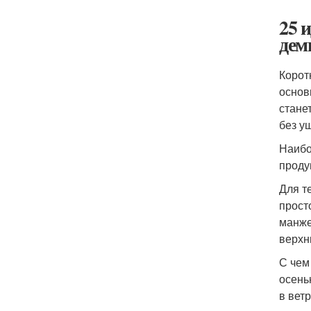
25 
дем
Корот
основ
стане
без у
Наибо
проду
Для т
прост
манже
верхн
С чем
осень
в ветр