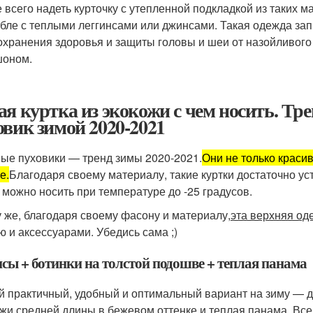
 всего надеть курточку с утепленной подкладкой из таких ма
бле с теплыми леггинсами или джинсами. Такая одежда запр
охранения здоровья и защиты головы и шеи от назойливого
оном.
ая куртка из экокожи с чем носить. Тр
овик зимой 2020-2021
ые пуховики — тренд зимы 2020-2021.
Они не только краси
е.
Благодаря своему материалу, такие куртки достаточно ус
 можно носить при температуре до -25 градусов.
у же, благодаря своему фасону и материалу,
эта верхняя од
ю и аксессуарами. Убедись сама ;)
сы + ботинки на толстой подошве + теплая панама
 практичный, удобный и оптимальный вариант на зиму — дж
ожи средней длины в бежевом оттенке и теплая панама. Все 