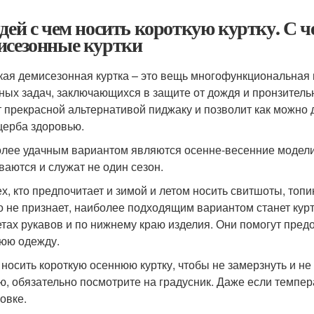
идей с чем носить короткую куртку. С 
исезонные куртки
кая демисезонная куртка – это вещь многофункциональная
ных задач, заключающихся в защите от дождя и пронзительн
т прекрасной альтернативой пиджаку и позволит как можно
щерба здоровью.
лее удачным вариантом являются осенне-весенние модели «
ваются и служат не один сезон.
ех, кто предпочитает и зимой и летом носить свитшоты, топи
о не признает, наиболее подходящим вариантом станет кур
тах рукавов и по нижнему краю изделия. Они помогут пред
юю одежду.
 носить короткую осеннюю куртку, чтобы не замерзнуть и не
ю, обязательно посмотрите на градусник. Даже если темпера
овке.