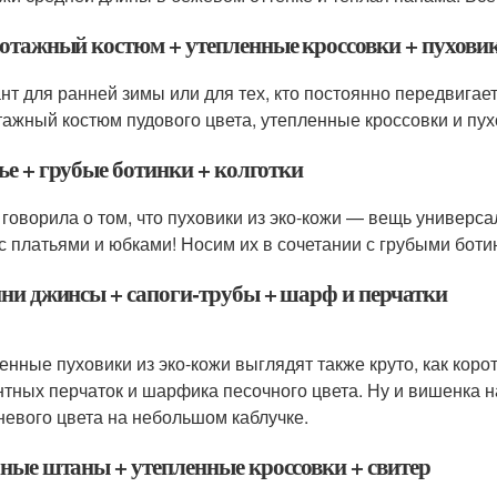
отажный костюм + утепленные кроссовки + пуховик
нт для ранней зимы или для тех, кто постоянно передвигает
тажный костюм пудового цвета, утепленные кроссовки и пух
ье + грубые ботинки + колготки
 говорила о том, что пуховики из эко-кожи — вещь универса
с платьями и юбками! Носим их в сочетании с грубыми боти
ни джинсы + сапоги-трубы + шарф и перчатки
енные пуховики из эко-кожи выглядят также круто, как кор
нтных перчаток и шарфика песочного цвета. Ну и вишенка 
невого цвета на небольшом каблучке.
ные штаны + утепленные кроссовки + свитер