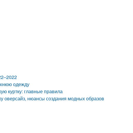
22–2022
ерхнюю одежду
ткую куртку: главные правила
вку оверсайз, нюансы создания модных образов