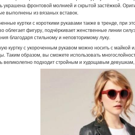
ь украшена фронтовой молнией и скрытой застёжкой. Ориги
ые выполнены из вязаных вставок.
ченные куртки с короткими рукавами также в тренде, при эт
во облегает фигуру, подчёркивает женственные линии силуэт
ния благодаря стильному и неповторимому луку.
кую куртку с укороченным рукавом можно носить с майкой ил
ы. Таким образом, вы сможете использовать многослойност
ь великолепно подходит стройным и худощавым девушкам, 