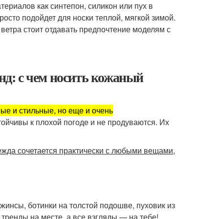
териалов как синтепон, силикон или пух в
осто подойдет для носки теплой, мягкой зимой.
 ветра стоит отдавать предпочтение моделям с
енд: с чем носить кожаный
вые и стильные, но еще и очень
тойчивы к плохой погоде и не продуваются. Их
ежда сочетается практически с любыми вещами
,
инсы, ботинки на толстой подошве, пуховик из
тренды на месте, а все взгляды — на тебе!