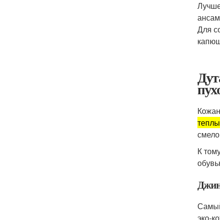
Лучше
ансам
Для с
капюш
Дут
пух
Кожан
теплы
смело
К том
обувь
Джин
Самый
эко-к