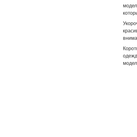
модел
котор
Укоро
краси
внима
Корот
одежд
модел