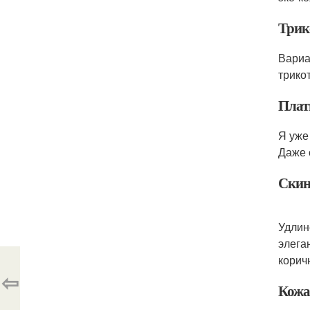
Трик
Вариа
трико
Плат
Я уже
Даже 
Скин
Удлин
элега
корич
⇦
Кожа