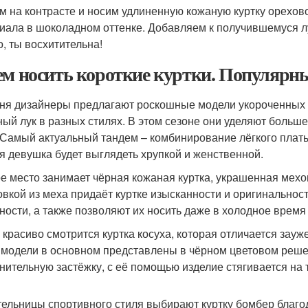
м на контрасте и носим удлиненную кожаную куртку орехово
иала в шоколадном оттенке. Добавляем к получившемуся лу
о, ты восхитительна!
ем носить короткие куртки. Популярн
ня дизайнеры предлагают роскошные модели укороченных к
ный лук в разных стилях. В этом сезоне они уделяют больш
 Самый актуальный тандем – комбинирование лёгкого платья
я девушка будет выглядеть хрупкой и женственной.
е место занимает чёрная кожаная куртка, украшенная мех
овкой из меха придаёт куртке изысканности и оригинальнос
ности, а также позволяют их носить даже в холодное время 
 красиво смотрится куртка косуха, которая отличается зау
 модели в основном представлены в чёрном цветовом реше
нительную застёжку, с её помощью изделие стягивается на 
ельницы спортивного стиля выбирают куртку бомбер благо