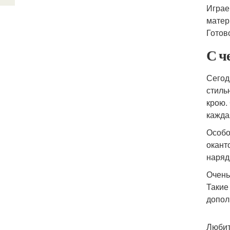
Играе
матер
Готов
С ч
Сегод
стиль
крою.
кажда
Особо
окант
наряд
Очень
Такие
допол
Любит