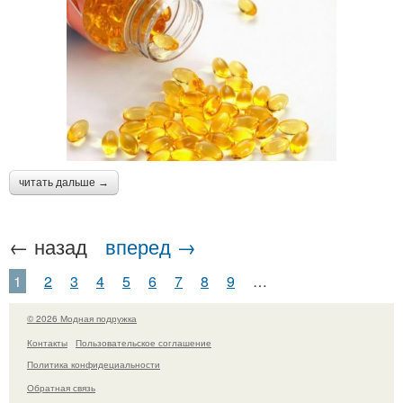
читать дальше →
← назад
вперед →
1
2
3
4
5
6
7
8
9
…
© 2026 Модная подружка
Контакты
Пользовательское соглашение
Политика конфидециальности
Обратная связь