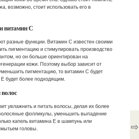
а, возможно, стоит использовать его в
ли витамин С
яют разные функции. Витамин С известен своими
ить пигментацию и стимулировать производство
дантом, но он больше ориентирован на
егенерации кожи. Поэтому выбор зависит от
 уменьшить пигментацию, то витамин С будет
н Е будет более подходящим.
 волос
ает увлажнить и питать волосы, делая их более
ь волосяные фолликулы, уменьшить выпадение
колько капель витамина Е в шампунь или
⇨
д мытьем головы.