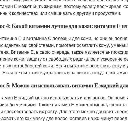
итамин Е может быть жирным, поэтому если у вас жирная кож
нных количествах или смешивать с другими продуктами.
ос 4: Какой витамин лучше для кожи: витамин Е и
итамина Е и витамина С полезны для кожи, но они выполн
ксидантными свойствами, помогает осветлить кожу, уменьш
гена. Витамин Е, в свою очередь, также является антиокси
нение кожи, защиту от свободных радикалов и ускорение р
етных потребностей кожи. Если вы хотите осветлить кожу и
. Если же вы хотите увлажнить и защитить кожу, то витами
ос 5: Можно ли использовать витамин Е жидкий для
итамин Е жидкий можно использовать и для волос. Он помог
ми и блестящими. Также витамин Е может помочь укрепит
 и способствовать их росту. Для этого можно добавить нес
ьзовать его как маску для волос, оставив на 30 минут пере