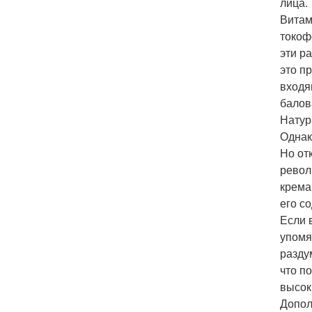
лица.
Витам
токоф
эти р
это п
входя
балов
Натур
Однак
Но от
револ
крема
его с
Если 
упомя
разду
что п
высок
Допол