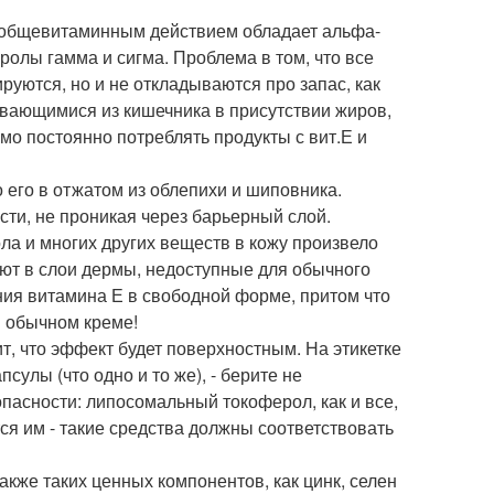
м общевитаминным действием обладает альфа-
ролы гамма и сигма. Проблема в том, что все
руются, но и не откладываются про запас, как
вающимися из кишечника в присутствии жиров,
имо постоянно потреблять продукты с вит.Е и
 его в отжатом из облепихи и шиповника.
сти, не проникая через барьерный слой.
ла и многих других веществ в кожу произвело
ют в слои дермы, недоступные для обычного
ния витамина Е в свободной форме, притом что
в обычном креме!
т, что эффект будет поверхностным. На этикетке
улы (что одно и то же), - берите не
пасности: липосомальный токоферол, как и все,
ся им - такие средства должны соответствовать
акже таких ценных компонентов, как цинк, селен