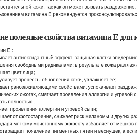
увствительной кожи, так как он может вызвать раздражен
ьзованием витамина Е рекомендуется проконсультироватьс
ие полезные свойства витамина Е для 
ин Е :
зывает антиоксидантный эффект, защищая клетки эпидермиса 
шения свободными радикалами: в результате кожа разглажи
шает цвет лица;
мулирует процессы обновления кожи, увлажняет ее;
адает ранозаживляющими свойствами, успокаивает раздраже
мических ожогах, смягчает проявления аллергии и угревой 
ать полностью..
гчает проявления аллергии и угревой сыпи;
ищает от фотостарения, снижает риск меланомы и других ра
годаря мягкому мочегонному эффекту избавляет от мешков п
дотвращает появление пигментных пятен и веснушек, а если 