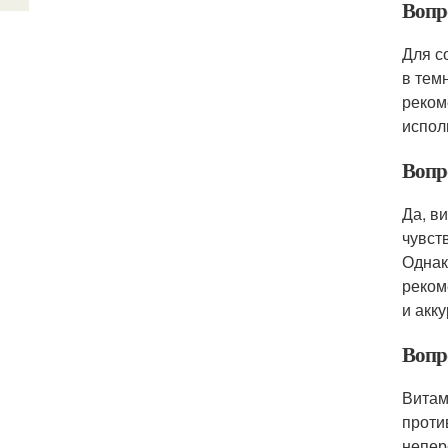
Вопр
Для с
в тем
реком
испол
Вопр
Да, в
чувст
Однак
реком
и акку
Вопр
Витам
проти
непер