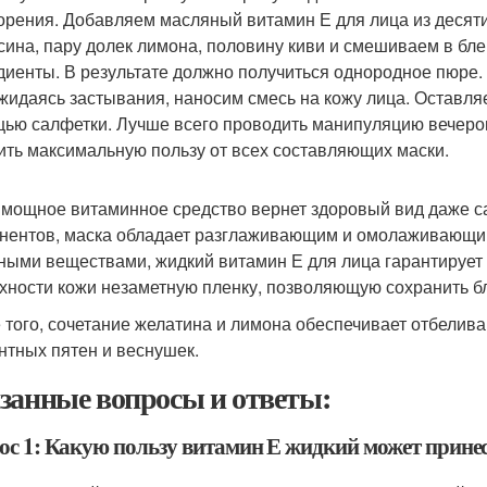
орения. Добавляем масляный витамин Е для лица из десяти 
сина, пару долек лимона, половину киви и смешиваем в бл
диенты. В результате должно получиться однородное пюре.
жидаясь застывания, наносим смесь на кожу лица. Оставляе
ью салфетки. Лучше всего проводить манипуляцию вечером
ить максимальную пользу от всех составляющих маски.
 мощное витаминное средство вернет здоровый вид даже са
нентов, маска обладает разглаживающим и омолаживающ
ными веществами, жидкий витамин Е для лица гарантирует 
хности кожи незаметную пленку, позволяющую сохранить б
 того, сочетание желатина и лимона обеспечивает отбели
нтных пятен и веснушек.
занные вопросы и ответы:
ос 1: Какую пользу витамин Е жидкий может прине