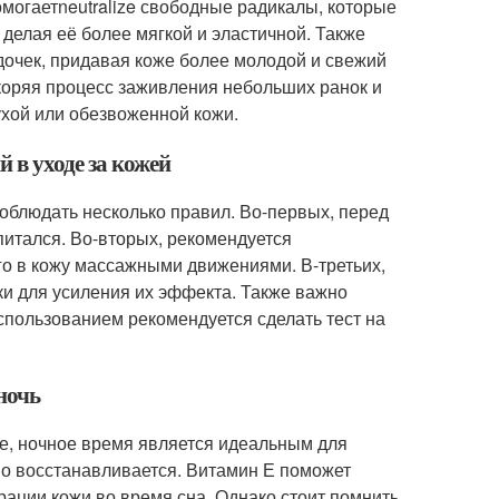
могаетneutralize свободные радикалы, которые
делая её более мягкой и эластичной. Также
дочек, придавая коже более молодой и свежий
скоряя процесс заживления небольших ранок и
ухой или обезвоженной кожи.
 в уходе за кожей
соблюдать несколько правил. Во-первых, перед
итался. Во-вторых, рекомендуется
его в кожу массажными движениями. В-третьих,
и для усиления их эффекта. Также важно
спользованием рекомендуется сделать тест на
ночь
ле, ночное время является идеальным для
но восстанавливается. Витамин Е поможет
ации кожи во время сна. Однако стоит помнить,