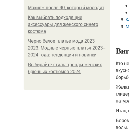
Макияж после 40, который молодит
Как выбрать подходящие
К
аксессуары для женского синего
М
костюма
Черно белое платье мода 2023
Вит
2023. Модные черные платья 2023–
2024 года: тенденции и новинки
Кто н
Выбирайте стиль: тренды женских
вкусн
брючных костюмов 2024
борьб
Желат
глице
натур
Итак,
Берем
воды,