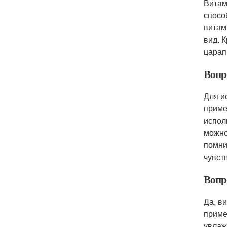
Витам
спосо
витам
вид. 
царап
Вопр
Для и
приме
испол
можно
помни
чувст
Вопр
Да, в
приме
увлаж