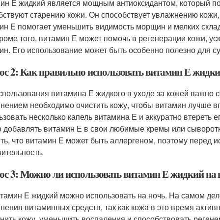
ин Е жидкий является мощным антиоксидантом, который по
бствуют старению кожи. Он способствует увлажнению кожи, 
ин Е помогает уменьшить видимость морщин и мелких скла
Кроме того, витамин Е может помочь в регенерации кожи, у
ин. Его использование может быть особенно полезно для с
ос 2: Как правильно использовать витамин Е жидкий
спользования витамина Е жидкого в уходе за кожей важно 
нением необходимо очистить кожу, чтобы витамин лучше вп
ьзовать несколько капель витамина Е и аккуратно втереть 
 добавлять витамин Е в свои любимые кремы или сыворотк
ть, что витамин Е может быть аллергеном, поэтому перед и
вительность.
ос 3: Можно ли использовать витамин Е жидкий на 
итамин Е жидкий можно использовать на ночь. На самом де
нения витаминных средств, так как кожа в это время актив
нить кожу, уменьшить воспаления и способствовать регенер