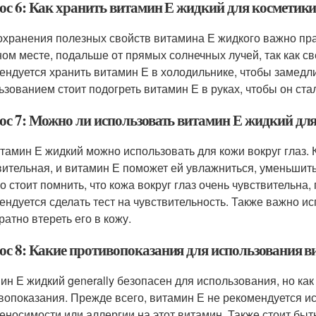
ос 6: Как хранить витамин Е жидкий для косметик
охранения полезных свойств витамина Е жидкого важно пра
ном месте, подальше от прямых солнечных лучей, так как с
ендуется хранить витамин Е в холодильнике, чтобы замедл
ьзованием стоит подогреть витамин Е в руках, чтобы он ста
ос 7: Можно ли использовать витамин Е жидкий для
итамин Е жидкий можно использовать для кожи вокруг глаз. 
вительная, и витамин Е поможет ей увлажниться, уменьшить 
о стоит помнить, что кожа вокруг глаз очень чувствительна
ендуется сделать тест на чувствительность. Также важно и
ратно втереть его в кожу.
ос 8: Какие противопоказания для использования 
ин Е жидкий generally безопасен для использования, но как
вопоказания. Прежде всего, витамин Е не рекомендуется и
еносимости или аллергии на этот витамин. Также стоит бы