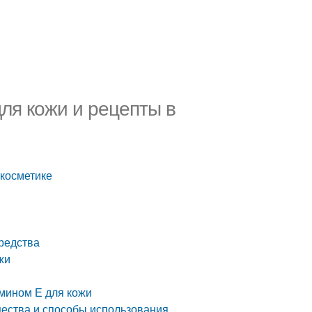
ля кожи и рецепты в
 косметике
редства
жи
амином Е для кожи
щества и способы использования