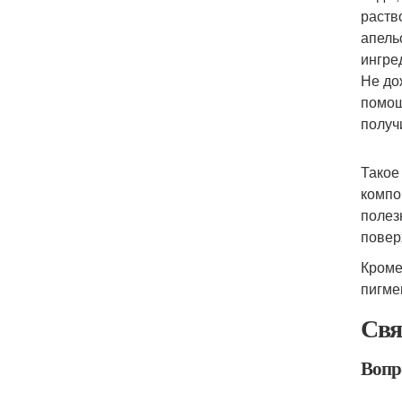
раств
апель
ингре
Не до
помощ
получ
Такое
компо
полез
повер
Кроме
пигме
Свя
Вопр