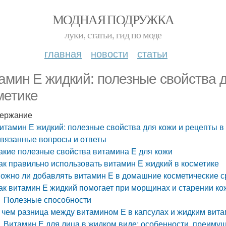
МОДНАЯ ПОДРУЖКА
луки, статьи, гид по моде
главная
новости
статьи
амин Е жидкий: полезные свойства д
метике
ержание
итамин Е жидкий: полезные свойства для кожи и рецепты в
вязанные вопросы и ответы
акие полезные свойства витамина Е для кожи
ак правильно использовать витамин Е жидкий в косметике
ожно ли добавлять витамин Е в домашние косметические с
ак витамин Е жидкий помогает при морщинах и старении ко
Полезные способности
 чем разница между витамином Е в капсулах и жидким вит
Витамин Е для лица в жидком виде: особенности, преиму