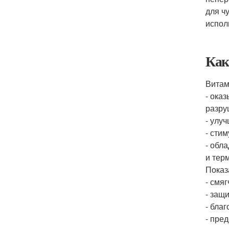
для ч
испол
Как
Витам
- ока
разру
- улуч
- сти
- обл
и тер
Показ
- смя
- защ
- бла
- пре