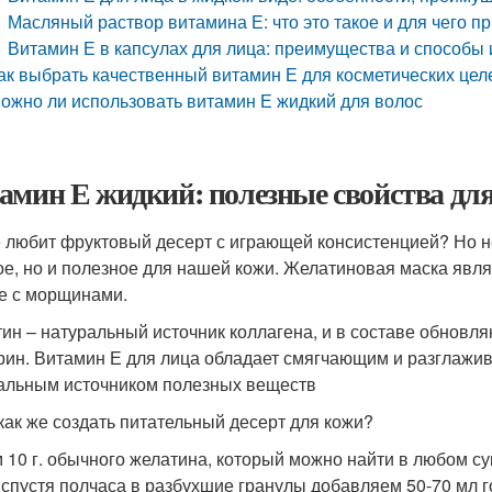
Масляный раствор витамина Е: что это такое и для чего п
Витамин Е в капсулах для лица: преимущества и способы
ак выбрать качественный витамин Е для косметических цел
ожно ли использовать витамин Е жидкий для волос
амин Е жидкий: полезные свойства для
е любит фруктовый десерт с играющей консистенцией? Но не
ое, но и полезное для нашей кожи. Желатиновая маска явл
е с морщинами.
ин – натуральный источник коллагена, и в составе обновл
рин. Витамин Е для лица обладает смягчающим и разглаж
альным источником полезных веществ
 как же создать питательный десерт для кожи?
 10 г. обычного желатина, который можно найти в любом суп
 спустя полчаса в разбухшие гранулы добавляем 50-70 мл 