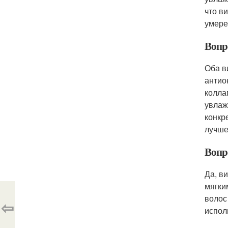
что в
умере
Вопр
Оба в
антио
колла
увлаж
конкр
лучше
Вопр
Да, в
мягки
волос
⇦
испол