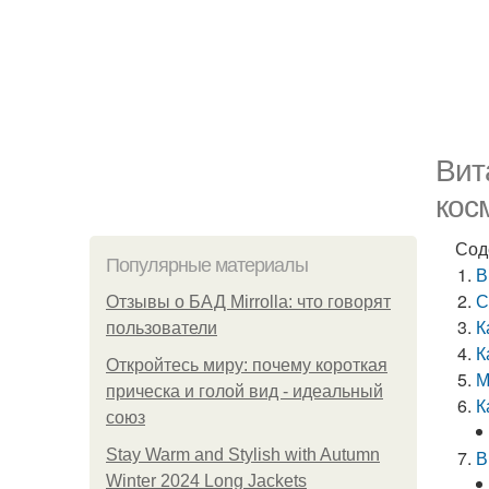
Вит
кос
Сод
Популярные материалы
В
С
Отзывы о БАД Mirrolla: что говорят
К
пользователи
К
Откройтесь миру: почему короткая
М
прическа и голой вид - идеальный
К
союз
Stay Warm and Stylish with Autumn
В
Winter 2024 Long Jackets