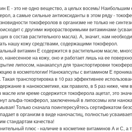
ин Е - это не одно вещество, а целых восемь! Наибольши
ерол, а самые сильные антиоксиданты в этом ряду - токофе
азновидности токоферолов в организме не только не синтези
роисходит с другими жирорастворимыми витаминами (усваи
щих в состав растительного масла). А, значит, нам необход
ать нашу кожу средствами, содержащими токоферол.
альный витамин Е содержится в растительном масле, много
о, нанесенное на кожу, оно и работает лишь на ее поверхно
крытие липосом, нанакапсул для транспортировки токоферо
юцию в косметологии! Нанокапсулы с витамином Е проника
. Такая транспортировка в 10 раз эффективнее использова
одержание в нанокосметике, как правило, в 5 раз ниже, чем 
в масле или креме содержится токоферола ацетат, это значи
нут альфа-токоферол, заключенный в липосомы или нанокапс
мывая! Только сначала поинтересуйтесь сертификатом безо
опадает в организм в виде наночастиц, полностью усваивает
им стандартам качества!
нительный плюс - наличие в косметике витаминов А и С, а т