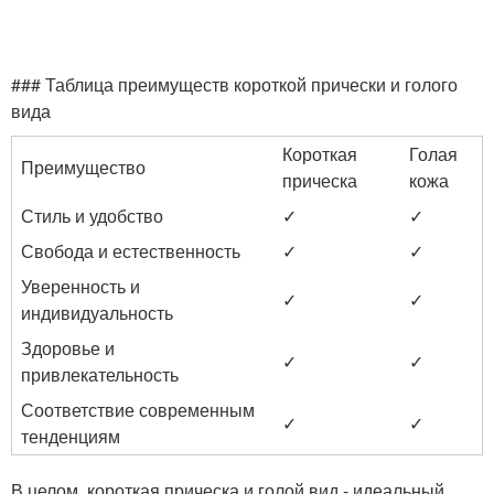
### Таблица преимуществ короткой прически и голого
вида
Короткая
Голая
Преимущество
прическа
кожа
Стиль и удобство
✓
✓
Свобода и естественность
✓
✓
Уверенность и
✓
✓
индивидуальность
Здоровье и
✓
✓
привлекательность
Соответствие современным
✓
✓
тенденциям
В целом, короткая прическа и голой вид - идеальный