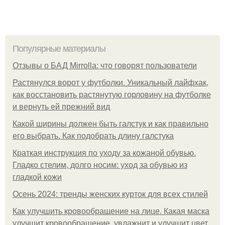
Популярные материалы
Отзывы о БАД Mirrolla: что говорят пользователи
Растянулся ворот у футболки. Уникальный лайфхак,
как восстановить растянутую горловину на футболке
и вернуть ей прежний вид
Какой ширины должен быть галстук и как правильно
его выбрать. Как подобрать длину галстука
Краткая инструкция по уходу за кожаной обувью.
Гладко стелим, долго носим: уход за обувью из
гладкой кожи
Осень 2024: тренды женских курток для всех стилей
Как улучшить кровообращение на лице. Какая маска
улучшит кровообращение, увлажнит и улучшит цвет