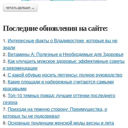
читать дальше →
Последние обновления на сайте:
1.
Интересные факты о Владивостоке, которые вы не
знали
2.
Витамины А: Полезные и Необходимые для Здоровья
3.
Как улучшить мужское здоровье: эффективные советы
и рекомендации
4.
С какой обувью носить леггинсы: полное руководство
5.
Какие площади и набережные считаются самыми
красивыми
6.
Топ-10 темных помад: лучшие оттенки последнего
сезона
7.
Приходи на темную сторону: Преимущества, о
которых ты не подозревал
8.
Основные тенденции женской моды весны и лета