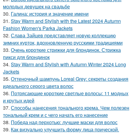
молодых девушек на свадьбе
30.
Галина: история и значение имени
31.
Stay Warm and Stylish with the Latest 2024 Autumn
Fashion Women's Parka Jackets
32.
Слава Зайцев представляет новую коллекцию
зимних курток, вдохновленную русскими традициями
33.
Очень короткие стрижки для блондинок. Стрижка
пикси для блондинок
34.
Stay Warm and Stylish with Autumn Winter 2024 Long
Jackets
35.
Оттеночный шампунь Loreal Grey: секреты создания
идеального серого цвета волос
36.
Потрясающие короткие светлые волосы: 11 модных
и крутых идей
37.
Способы нанесения тонального крема. Чем полезен
тональный крем и с чего начать его нанесение
38.
Победа над перхотью: лучшие маски для волос
39.
Как визуально улучшить форму лица прической.