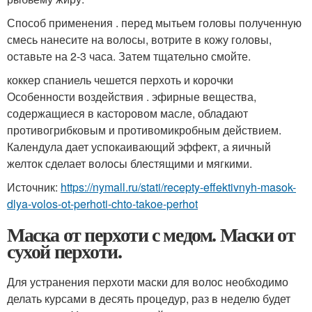
Способ применения . перед мытьем головы полученную
смесь нанесите на волосы, вотрите в кожу головы,
оставьте на 2-3 часа. Затем тщательно смойте.
коккер спаниель чешется перхоть и корочки
Особенности воздействия . эфирные вещества,
содержащиеся в касторовом масле, обладают
противогрибковым и противомикробным действием.
Календула дает успокаивающий эффект, а яичный
желток сделает волосы блестящими и мягкими.
Источник:
https://nymall.ru/stati/recepty-effektivnyh-masok-
dlya-volos-ot-perhoti-chto-takoe-perhot
Маска от перхоти с медом. Маски от
сухой перхоти.
Для устранения перхоти маски для волос необходимо
делать курсами в десять процедур, раз в неделю будет