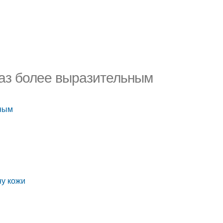
раз более выразительным
ьным
ну кожи