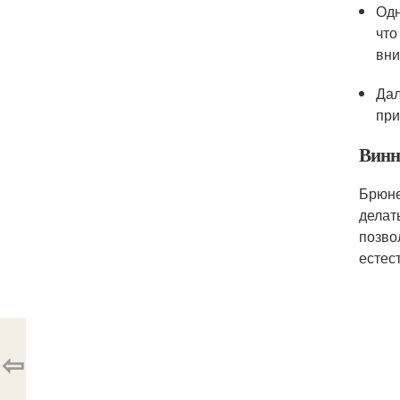
Одн
что
вни
Дал
при
Винн
Брюне
делат
позво
естес
⇦