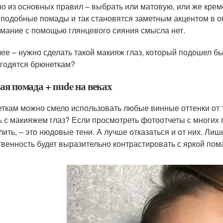
о из основных правил – выбрать или матовую, или же кремо
 подобные помады и так становятся заметным акцентом в о
мание с помощью глянцевого сияния смысла нет.
ее – нужно сделать такой макияж глаз, который подошел бы
годятся брюнеткам?
ая помада + nude на веках
ткам можно смело использовать любые винные оттенки от те
ь с макияжем глаз? Если просмотреть фотоотчеты с многих п
лить, – это нюдовые тени. А лучше отказаться и от них. Ли
твенность будет выразительно контрастировать с яркой пом