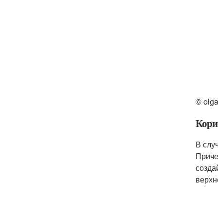
© olg
Корич
В слу
Приче
созда
верхн