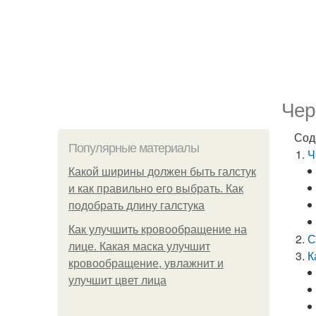
Чер
Сод
Популярные материалы
Ч
Какой ширины должен быть галстук
и как правильно его выбрать. Как
подобрать длину галстука
Как улучшить кровообращение на
С
лице. Какая маска улучшит
К
кровообращение, увлажнит и
улучшит цвет лица