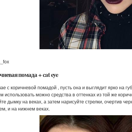
a_fox
невая помада + cat eye
чае с коричневой помадой , пусть она и выглядит ярко на гу
м использовать можно средства в оттенках из той же корич
йте дымку на веках, а затем нарисуйте стрелки, очертив че
ем, и на нижнем веках.