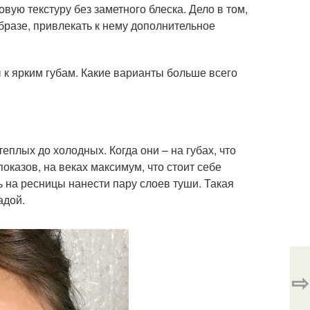
вую текстуру без заметного блеска. Дело в том,
бразе, привлекать к нему дополнительное
 к ярким губам. Какие варианты больше всего
плых до холодных. Когда они – на губах, что
оказов, на веках максимум, что стоит себе
шь на ресницы нанести пару слоев туши. Такая
адой.
⇨