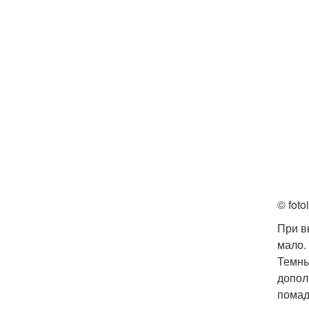
© foto
При в
мало.
Темны
допол
пома