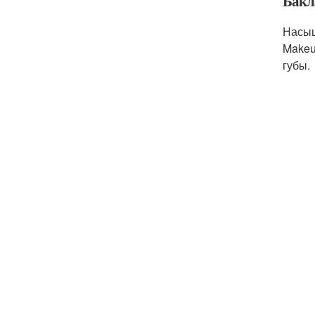
Бакл
Насыщ
Makeu
губы.