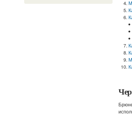
М
К
К
К
К
М
К
Чер
Брюне
испол