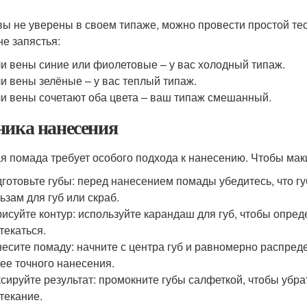
вы не уверены в своем типаже, можно провести простой тес
не запястья:
и вены синие или фиолетовые – у вас холодный типаж.
и вены зелёные – у вас теплый типаж.
и вены сочетают оба цвета – ваш типаж смешанный.
ника нанесения
я помада требует особого подхода к нанесению. Чтобы мак
готовьте губы: перед нанесением помады убедитесь, что г
ьзам для губ или скраб.
исуйте контур: используйте карандаш для губ, чтобы опре
текаться.
есите помаду: начните с центра губ и равномерно распреде
ее точного нанесения.
сируйте результат: промокните губы салфеткой, чтобы убр
текание.