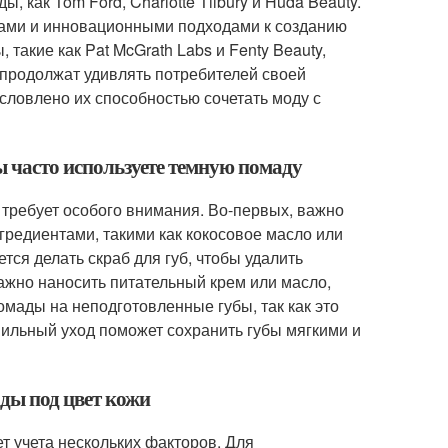
 как Tom Ford, Charlotte Tilbury и Huda Beauty.
тами и инновационными подходами к созданию
такие как Pat McGrath Labs и Fenty Beauty,
 продолжат удивлять потребителей своей
словлено их способностью сочетать моду с
ы часто используете темную помаду
 требует особого внимания. Во-первых, важно
гредиентами, такими как кокосовое масло или
ся делать скраб для губ, чтобы удалить
важно наносить питательный крем или масло,
омады на неподготовленные губы, так как это
вильный уход поможет сохранить губы мягкими и
ды под цвет кожи
т учета нескольких факторов. Для