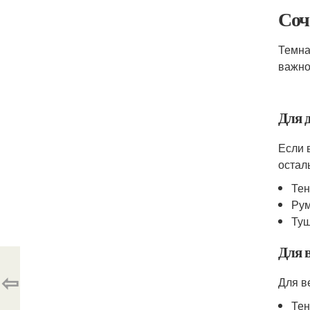
Соч
Темна
важно
Для 
Если 
остал
Тен
Рум
Туш
Для 
⇦
Для в
Тен