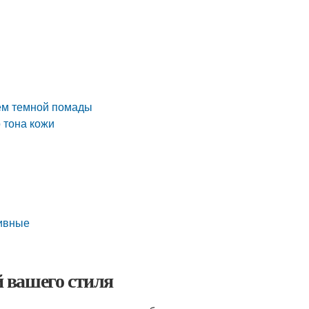
ием темной помады
 тона кожи
тивные
й вашего стиля