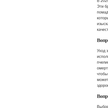
В 202
Эти б
помад
котор
изыск
качес
Вопро
Уход 
испол
пчели
омерт
чтобы
может
здоро
Вопр
Выбор