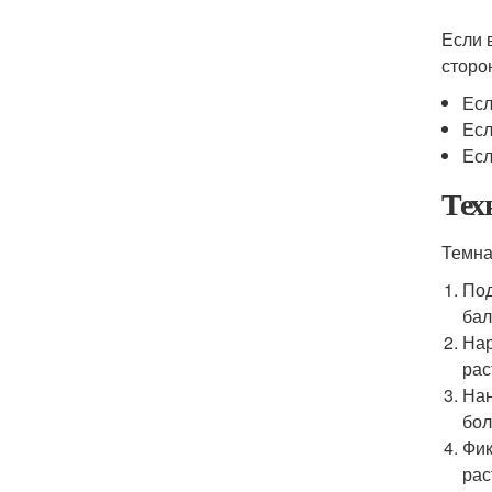
Если 
сторо
Есл
Есл
Есл
Тех
Темна
Под
бал
Нар
рас
Нан
бол
Фик
рас