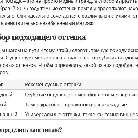
я помада – это не просто модный тренд, а способ выразить
браз. В 2025 году темные оттенки помады продолжают наход
тельно. Они идеально сочетаются с различными стилями, от
ть действительно незабываемый макияж.
ор подходящего оттенка
м шагом на пути к тому, чтобы сделать темную помаду осн
ка. Существует множество вариантов – от глубоких бордов
товых оттенков. Чтобы определить, какой из них подойдет 
ров.
аж
Рекомендуемые оттенки
одный
Глубокие бордовые, темно-фиолетовые, черные
лый
Темно-красные, терракотовые, шоколадные
шанный
Универсальные оттенки, такие как темно-вишне
определить ваш типаж?