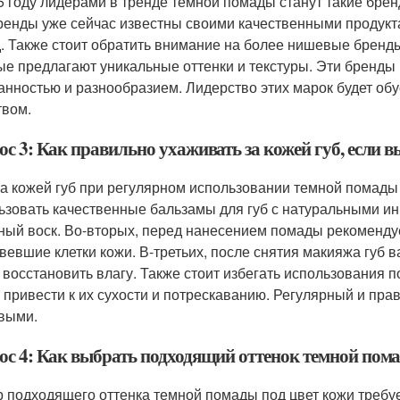
5 году лидерами в тренде темной помады станут такие бренды,
ренды уже сейчас известны своими качественными продук
. Также стоит обратить внимание на более нишевые бренды, 
ые предлагают уникальные оттенки и текстуры. Эти бренды
анностью и разнообразием. Лидерство этих марок будет обу
твом.
с 3: Как правильно ухаживать за кожей губ, если в
за кожей губ при регулярном использовании темной помады
ьзовать качественные бальзамы для губ с натуральными ин
ный воск. Во-вторых, перед нанесением помады рекомендует
вевшие клетки кожи. В-третьих, после снятия макияжа губ 
 восстановить влагу. Также стоит избегать использования п
 привести к их сухости и потрескаванию. Регулярный и пра
выми.
ос 4: Как выбрать подходящий оттенок темной пома
 подходящего оттенка темной помады под цвет кожи требуе