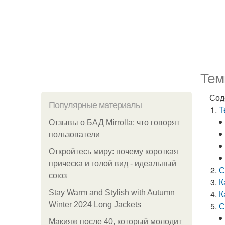
Тем
Сод
Популярные материалы
Т
Отзывы о БАД Mirrolla: что говорят
пользователи
Откройтесь миру: почему короткая
прическа и голой вид - идеальный
С
союз
К
Stay Warm and Stylish with Autumn
К
Winter 2024 Long Jackets
С
Макияж после 40, который молодит