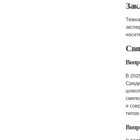
Зак
Темна
экспе
носит
Свя
Вопр
В 202
Среди
шокол
смело
и сов
типов
Вопро