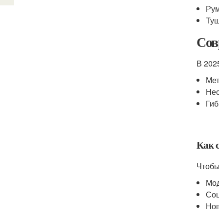
Рум
Туш
Сов
В 202
Мет
Нео
Гиб
Как 
Чтобы
Мод
Соц
Нов