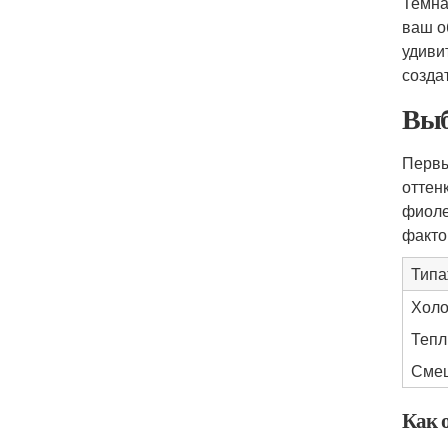
Темна
ваш о
удиви
созда
Выб
Первы
оттен
фиоле
факто
Тип
Хол
Теп
Сме
Как 