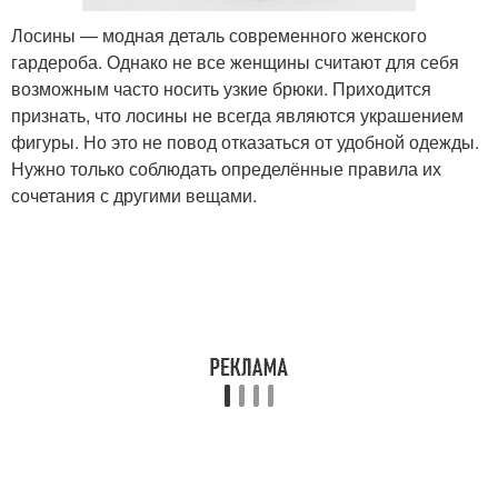
Лосины — модная деталь современного женского
гардероба. Однако не все женщины считают для себя
Тенденции в сфере
Тенденции в питании
возможным часто носить узкие брюки. Приходится
признать, что лосины не всегда являются украшением
фигуры. Но это не повод отказаться от удобной одежды.
Нужно только соблюдать определённые правила их
Тенденции в
Тенденции в
сочетания с другими вещами.
устойчивом развитии
путешествиях
Тенденции в области
Тенденции в моде
Тенденции из
Ключевые тенденции
предыдущих сезонов