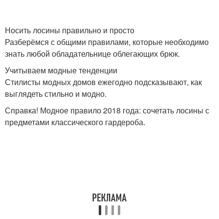
Тенденции в верхней
Модные эксперты
Носить лосины правильно и просто
одежде
Разберёмся с общими правилами, которые необходимо
знать любой обладательнице облегающих брюк.
Учитываем модные тенденции
Экологические
Художественные
Стилисты модных домов ежегодно подсказывают, как
тенденции
тенденции
выглядеть стильно и модно.
Справка! Модное правило 2018 года: сочетать лосины с
предметами классического гардероба.