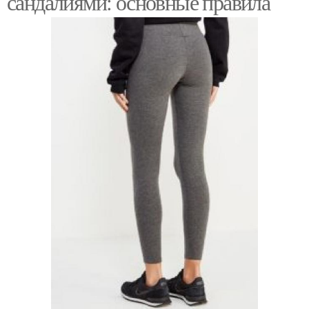
сандалиями: основные правила
Модные сочетания
Тенденции в одежде
Тенденции из прошлых
Тенденции в обуви
сезонов
Модные образа
Модная одежда
Тенденции для мужчин
Модные решения