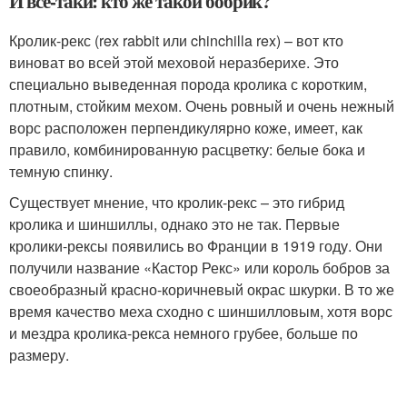
И все-таки: кто же такой бобрик?
Кролик-рекс (rex rabbit или chinchilla rex) – вот кто
виноват во всей этой меховой неразберихе. Это
специально выведенная порода кролика с коротким,
плотным, стойким мехом. Очень ровный и очень нежный
ворс расположен перпендикулярно коже, имеет, как
правило, комбинированную расцветку: белые бока и
темную спинку.
Существует мнение, что кролик-рекс – это гибрид
кролика и шиншиллы, однако это не так. Первые
кролики-рексы появились во Франции в 1919 году. Они
получили название «Кастор Рекс» или король бобров за
своеобразный красно-коричневый окрас шкурки. В то же
время качество меха сходно с шиншилловым, хотя ворс
и мездра кролика-рекса немного грубее, больше по
размеру.