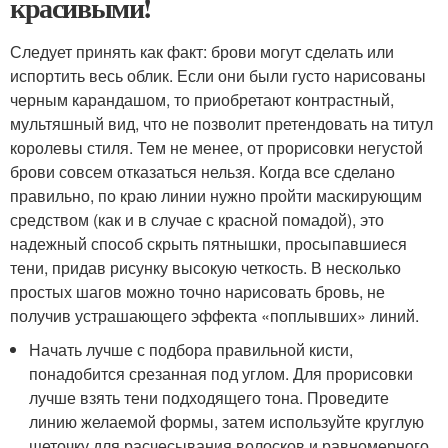
красивыми!
Следует принять как факт: брови могут сделать или
испортить весь облик. Если они были густо нарисованы
черным карандашом, то приобретают контрастный,
мультяшный вид, что не позволит претендовать на титул
королевы стиля. Тем не менее, от прорисовки негустой
брови совсем отказаться нельзя. Когда все сделано
правильно, по краю линии нужно пройти маскирующим
средством (как и в случае с красной помадой), это
надежный способ скрыть пятнышки, просыпавшиеся
тени, придав рисунку высокую четкость. В несколько
простых шагов можно точно нарисовать бровь, не
получив устрашающего эффекта «поплывших» линий.
Начать лучше с подбора правильной кисти,
понадобится срезанная под углом. Для прорисовки
лучше взять тени подходящего тона. Проведите
линию желаемой формы, затем используйте круглую
щеточку для расчесывания волосков и равномерного