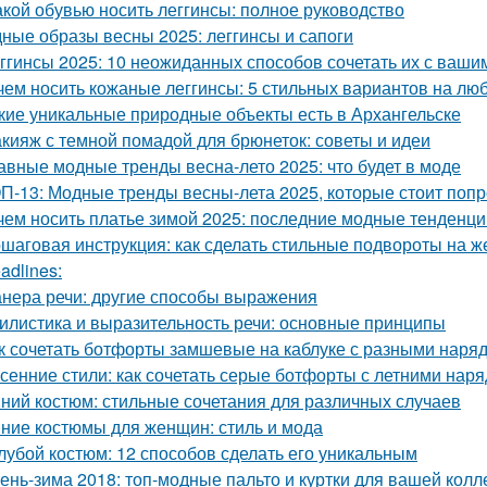
акой обувью носить леггинсы: полное руководство
ные образы весны 2025: леггинсы и сапоги
ггинсы 2025: 10 неожиданных способов сочетать их с ваши
чем носить кожаные леггинсы: 5 стильных вариантов на люб
кие уникальные природные объекты есть в Архангельске
кияж с темной помадой для брюнеток: советы и идеи
авные модные тренды весна-лето 2025: что будет в моде
П-13: Модные тренды весны-лета 2025, которые стоит поп
чем носить платье зимой 2025: последние модные тенденци
шаговая инструкция: как сделать стильные подвороты на ж
adlines:
нера речи: другие способы выражения
илистика и выразительность речи: основные принципы
к сочетать ботфорты замшевые на каблуке с разными наря
сенние стили: как сочетать серые ботфорты с летними нар
ний костюм: стильные сочетания для различных случаев
ние костюмы для женщин: стиль и мода
лубой костюм: 12 способов сделать его уникальным
ень-зима 2018: топ-модные пальто и куртки для вашей колл