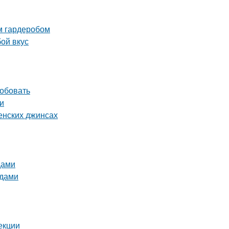
м гардеробом
ой вкус
робовать
и
енских джинсах
дами
ядами
екции