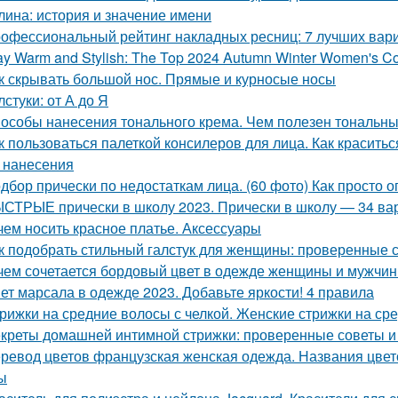
лина: история и значение имени
офессиональный рейтинг накладных ресниц: 7 лучших вар
ay Warm and Stylish: The Top 2024 Autumn Winter Women's C
к скрывать большой нос. Прямые и курносые носы
лстуки: от А до Я
особы нанесения тонального крема. Чем полезен тональный
к пользоваться палеткой консилеров для лица. Как красить
 нанесения
дбор прически по недостаткам лица. (60 фото) Как просто 
СТРЫЕ прически в школу 2023. Прически в школу — 34 вар
чем носить красное платье. Аксессуары
к подобрать стильный галстук для женщины: проверенные 
чем сочетается бордовый цвет в одежде женщины и мужчины
ет марсала в одежде 2023. Добавьте яркости! 4 правила
рижки на средние волосы с челкой. Женские стрижки на сре
креты домашней интимной стрижки: проверенные советы и
ревод цветов французская женская одежда. Названия цвет
ы