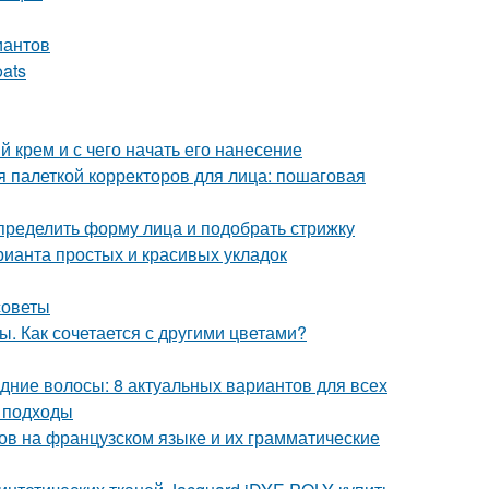
иантов
oats
 крем и с чего начать его нанесение
ся палеткой корректоров для лица: пошаговая
определить форму лица и подобрать стрижку
ианта простых и красивых укладок
советы
. Как сочетается с другими цветами?
дние волосы: 8 актуальных вариантов для всех
 подходы
ов на французском языке и их грамматические