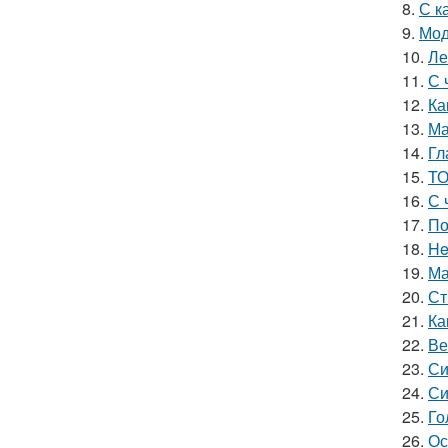
8.
С к
9.
Мод
10.
Ле
11.
С 
12.
Ка
13.
Ма
14.
Гл
15.
ТО
16.
С 
17.
По
18.
He
19.
Ма
20.
Ст
21.
Ка
22.
Ве
23.
Си
24.
Си
25.
Го
26.
Ос