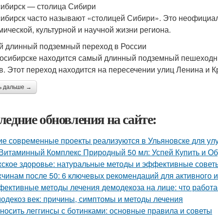
ибирск — столица Сибири
ибирск часто называют «столицей Сибири». Это неофициаль
мической, культурной и научной жизни региона.
 длинный подземный переход в России
осибирске находится самый длинный подземный пешеходный
в. Этот переход находится на пересечении улиц Ленина и К
ь дальше →
ледние обновления на сайте:
ие современные проекты реализуются в Ульяновске для у
Витаминный Комплекс Природный 50 мл: Успей Купить и О
ское здоровье: натуральные методы и эффективные совет
чинам после 50: 6 ключевых рекомендаций для активного и
ективные методы лечения демодекоза на лице: что работа
одекоз век: причины, симптомы и методы лечения
 носить леггинсы с ботинками: основные правила и советы