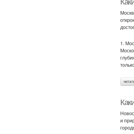
Как
Москв
откро
досто
1. Мо
Моско
глуби
тольк
читат
Как
Новос
и при
город