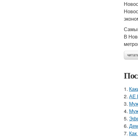
Новос
Новос
эконо
Самый
В Нов
метро
читат
Пос
1.
Как
2.
АЕ 
3.
Муж
4.
Муж
5.
Эфф
6.
Дем
7.
Как