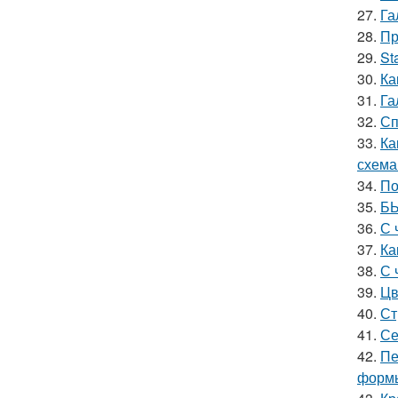
27.
Га
28.
Пр
29.
St
30.
Ка
31.
Га
32.
Сп
33.
Ка
схема
34.
По
35.
БЫ
36.
С 
37.
Ка
38.
С 
39.
Цв
40.
Ст
41.
Се
42.
Пе
форм