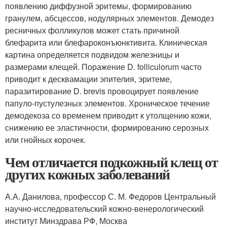
появлению диффузной эритемы, формированию
гранулем, абсцессов, нодулярных элементов. Демодез
ресничных фолликулов может стать причиной
блефарита или блефароконъюнктивита. Клиническая
картина определяется подвидом железницы и
размерами клещей. Поражение D. folliculorum часто
приводит к десквамации эпителия, эритеме,
паразитирование D. brevis провоцирует появление
папуло-пустулезных элементов. Хроническое течение
демодекоза со временем приводит к утолщению кожи,
снижению ее эластичности, формированию серозных
или гнойных корочек.
Чем отличается подкожный клещ от
других кожных заболеваний
А.А. Данилова, профессор С. М. Федоров Центральный
научно-исследовательский кожно-венерологический
институт Минздрава РФ, Москва