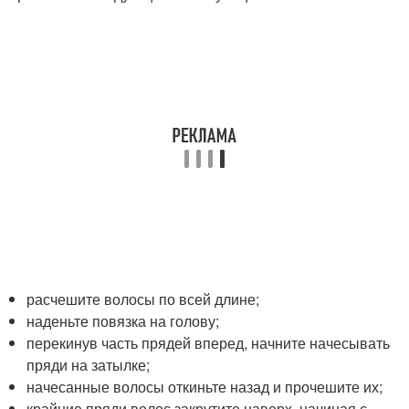
расчешите волосы по всей длине;
наденьте повязка на голову;
перекинув часть прядей вперед, начните начесывать
пряди на затылке;
начесанные волосы откиньте назад и прочешите их;
крайние пряди волос закрутите наверх, начиная с