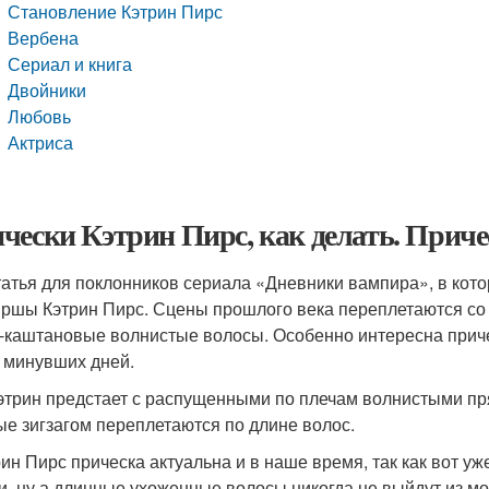
Становление Кэтрин Пирс
Вербена
Сериал и книга
Двойники
Любовь
Актриса
чески Кэтрин Пирс, как делать. Приче
татья для поклонников сериала «Дневники вампира», в кот
ршы Кэтрин Пирс. Сцены прошлого века переплетаются со 
-каштановые волнистые волосы. Особенно интересна причес
 минувших дней.
этрин предстает с распущенными по плечам волнистыми пря
ые зигзагом переплетаются по длине волос.
рин Пирс прическа актуальна и в наше время, так как вот у
и, ну а длинные ухоженные волосы никогда не выйдут из м