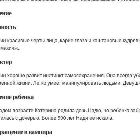
ение
ность
рин красивые черты лица, карие глаза и каштановые кудряв
 макияж.
ктер
рин хорошо развит инстинкт самосохранения. Она всегда убе
венной жизни. Легко умеет манипулировать людьми. Девуш
ение ребенка
одом возрасте Катерина родила дочь Надю, но ребенка забр
тилась с дочерью. Более 500 лет Надя ее искала.
ращение в вампира