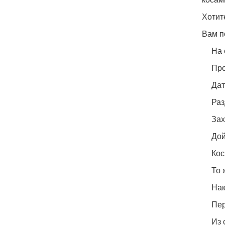
Хотит
Вам п
На 
Про
Дат
Раз
Зах
Дой
Кос
То 
Нак
Пер
Из 