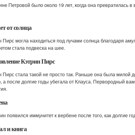
ине Петровой было около 19 лет, когда она превратилась в
ет от солнца
н Пирс могла находиться под лучами солнца благодаря аму
етом стала подвеска на шее.
овление Кэтрин Пирс
н Пирс стала такой не просто так. Раньше она была милой 
, а после долгие годы убегала от Клауса. Первородный ва
тия.
ена
рин появился иммунитет к вербене после того, как долгие г
ал и книга