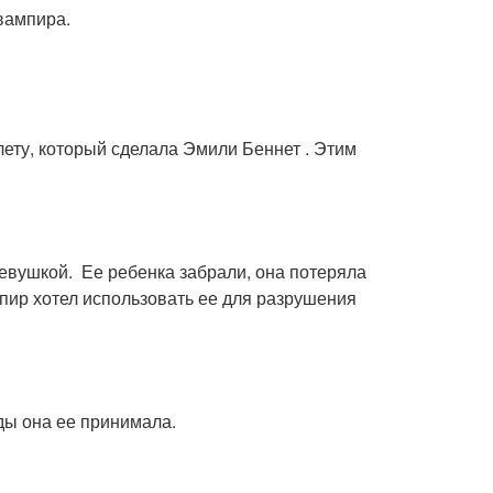
 вампира.
лету, который сделала Эмили Беннет . Этим
девушкой. Ее ребенка забрали, она потеряла
мпир хотел использовать ее для разрушения
оды она ее принимала.