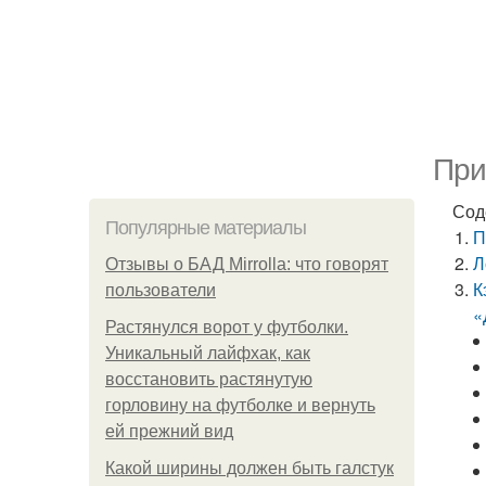
При
Сод
Популярные материалы
П
Л
Отзывы о БАД Mirrolla: что говорят
К
пользователи
«
Растянулся ворот у футболки.
Уникальный лайфхак, как
восстановить растянутую
горловину на футболке и вернуть
ей прежний вид
Какой ширины должен быть галстук