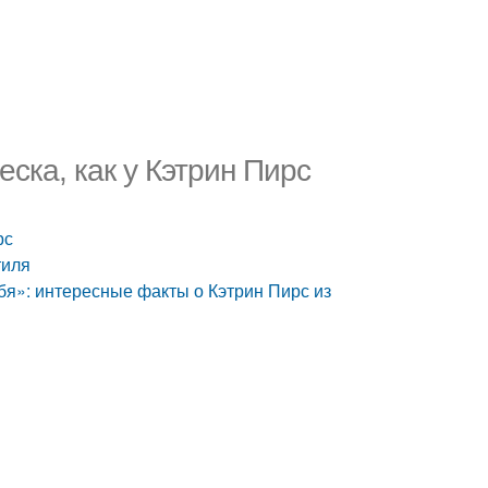
еска, как у Кэтрин Пирс
рс
тиля
бя»: интересные факты о Кэтрин Пирс из