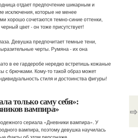
одница отдает предпочтение шикарным и
кие исключения, которые не менее
и хорошо сочетаются темно-синие оттенки,
черный цвет - он тоже присутствует!
глаза. Девушка предпочитает темные тени,
выразительные черты. Румяна - их она
зато в ее гардеробе нередко встретишь кожаные
ы с брючками. Кому-то такой образ может
ндивидуальность стиля и достоинства фигуры!
ла только саму себя»:
вников вампира»
⇨
лодежного сериала «Дневники вампира». У
ородного вампира, поэтому девушка научилась
ые факты об этом персонаже.