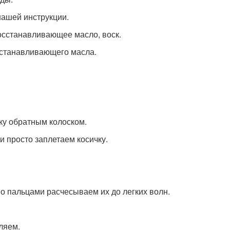
нашей инструкции.
восстанавливающее масло, воск.
станавливающего масла.
чку обратным колоском.
и просто заплетаем косичку.
о пальцами расчесываем их до легких волн.
ляем.