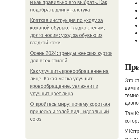
и как правильно его выбрать. Как
подобрать длину галстука
Краткая инструкция по уходу за
кожаной обувью. Гладко стелим,
долго носим: уход за обувью из
гладкой кожи
Осень 2024: тренды женских курток
для всех стилей
При
Как улучшить кровообращение на
лице. Какая маска улучшит
Эта с
кровообращение, увлажнит и
вампи
улучшит цвет лица
темно
давно
Откройтесь миру: почему короткая
прическа и голой вид - идеальный
Там К
союз
котор
У Кэт
косам