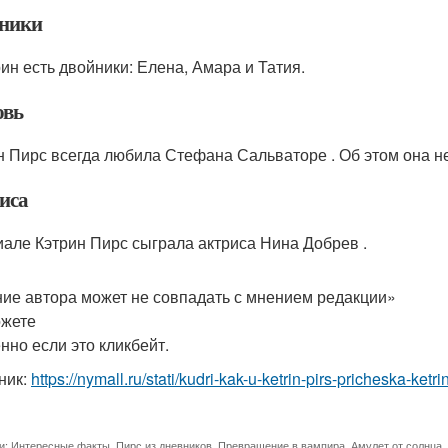
ники
рин есть двойники: Елена, Амара и Татия.
вь
н Пирс всегда любила Стефана Сальваторе . Об этом она не
иса
иале Кэтрин Пирс сыграла актриса Нина Добрев .
ие автора может не совпадать с мнением редакции»
жете
нно если это кликбейт.
ник:
https://nymall.ru/stati/kudri-kak-u-ketrin-pirs-pricheska-ke
и:
Интересные факты
,
Пирс из дневников
,
Превращение в вампира
,
Амулет от солнца