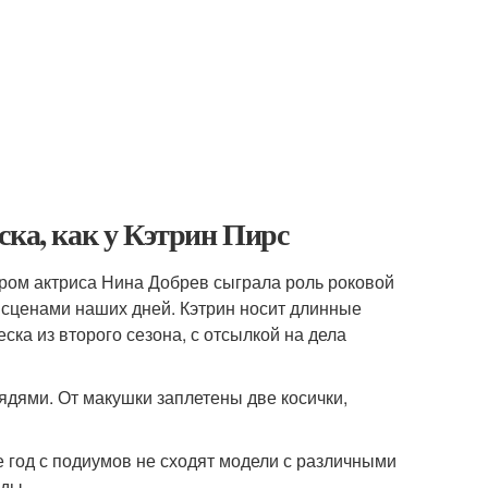
ска, как у Кэтрин Пирс
ором актриса Нина Добрев сыграла роль роковой
сценами наших дней. Кэтрин носит длинные
ка из второго сезона, с отсылкой на дела
дями. От макушки заплетены две косички,
же год с подиумов не сходят модели с различными
оды.