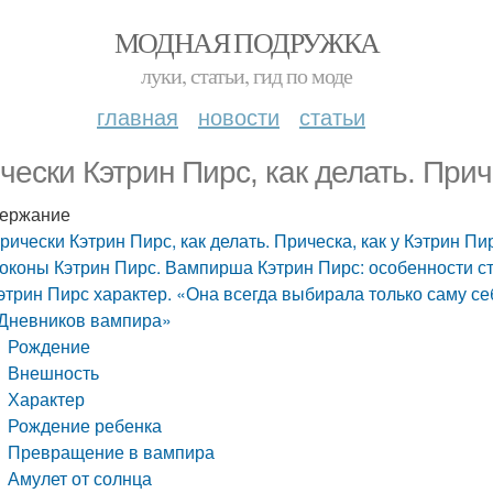
МОДНАЯ ПОДРУЖКА
луки, статьи, гид по моде
главная
новости
статьи
чески Кэтрин Пирс, как делать. Прич
ержание
рически Кэтрин Пирс, как делать. Прическа, как у Кэтрин Пи
оконы Кэтрин Пирс. Вампирша Кэтрин Пирс: особенности с
этрин Пирс характер. «Она всегда выбирала только саму се
Дневников вампира»
Рождение
Внешность
Характер
Рождение ребенка
Превращение в вампира
Амулет от солнца