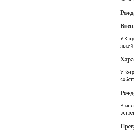
Рожд
Внеш
У Кэт
яркий
Хара
У Кэт
собст
Рожд
В мол
встре
Прев