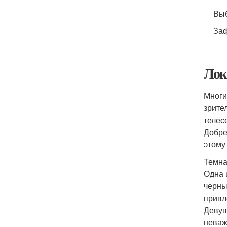
Выб
Заф
Лок
Многи
зрите
телес
Добре
этому
Темна
Одна 
черны
привл
Девуш
неваж