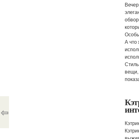
Вечер
элега
обвор
котор
Особ
А что
испол
испол
Стиль
вещи,
показ
Кэт
инт
⇦
Кэтри
Кэтри
выжив