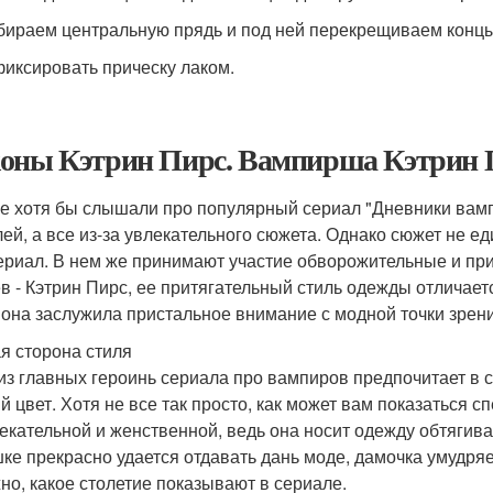
ираем центральную прядь и под ней перекрещиваем концы 
иксировать прическу лаком.
оны Кэтрин Пирс. Вампирша Кэтрин П
е хотя бы слышали про популярный сериал "Дневники вамп
лей, а все из-за увлекательного сюжета. Однако сюжет не ед
ериал. В нем же принимают участие обворожительные и пр
в - Кэтрин Пирс, ее притягательный стиль одежды отличае
 она заслужила пристальное внимание с модной точки зрени
я сторона стиля
из главных героинь сериала про вампиров предпочитает в 
й цвет. Хотя не все так просто, как может вам показаться с
екательной и женственной, ведь она носит одежду обтягива
ке прекрасно удается отдавать дань моде, дамочка умудряе
но, какое столетие показывают в сериале.