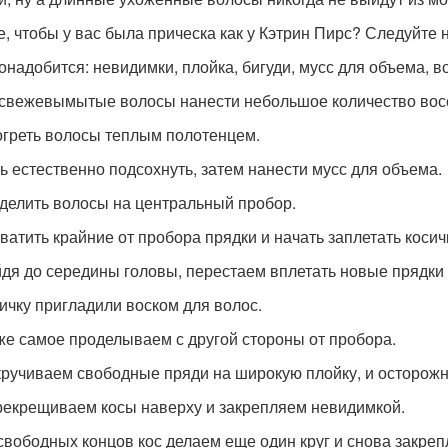
е, чтобы у вас была прическа как у Кэтрин Пирс? Следуйте 
онадобится: невидимки, плойка, бигуди, мусс для объема, 
свежевымытые волосы нанести небольшое количество вос
греть волосы теплым полотенцем.
ь естественно подсохнуть, затем нанести мусс для объема.
делить волосы на центральный пробор.
ватить крайние от пробора прядки и начать заплетать коси
дя до середины головы, перестаем вплетать новые прядки 
ичку пригладили воском для волос.
же самое проделываем с другой стороны от пробора.
ручиваем свободные пряди на широкую плойку, и осторожн
екрещиваем косы наверху и закрепляем невидимкой.
свободных концов кос делаем еще один круг и снова закреп