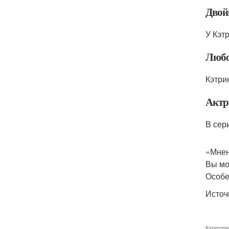
Двой
У Кэт
Любо
Кэтри
Актр
В сер
«Мнен
Вы мо
Особе
Источ
Категори