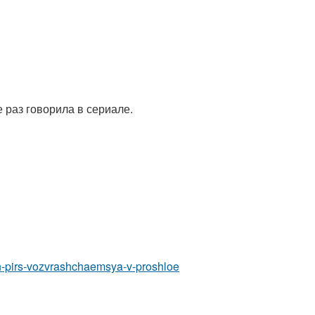
 раз говорила в сериале.
trin-pirs-vozvrashchaemsya-v-proshloe