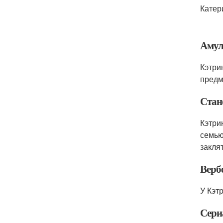
Катер
Амул
Кэтри
предм
Стан
Кэтри
семью
закля
Верб
У Кэт
Сери