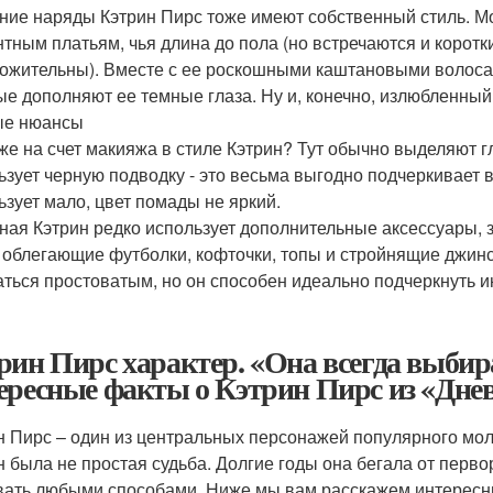
ние наряды Кэтрин Пирс тоже имеют собственный стиль. М
нтным платьям, чья длина до пола (но встречаются и корот
ожительны). Вместе с ее роскошными каштановыми волосам
ые дополняют ее темные глаза. Ну и, конечно, излюбленный 
ые нюансы
 же на счет макияжа в стиле Кэтрин? Тут обычно выделяют 
ьзует черную подводку - это весьма выгодно подчеркивает 
ьзует мало, цвет помады не яркий.
ная Кэтрин редко использует дополнительные аксессуары, 
 облегающие футболки, кофточки, топы и стройнящие джинс
аться простоватым, но он способен идеально подчеркнуть и
рин Пирс характер. «Она всегда выбира
ересные факты о Кэтрин Пирс из «Дне
н Пирс – один из центральных персонажей популярного мо
н была не простая судьба. Долгие годы она бегала от перв
ать любыми способами. Ниже мы вам расскажем интересн