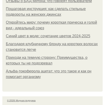
Отзывы о БАД Mirrolla: что говорят пользователи
Пошаговая инструкция: как сделать стильные
подвороты на женских джинсах
Откройтесь миру: почему короткая прическа и голой
вид - идеальный союз
Синий цвет в моде: сочетание цветов 2024-2025
Благодаря клубничному блонду на коротких волосах
становится легче
Приходи на темную сторону: Преимущества, о
которых ты не подозревал
Альфа-токоферола ацетат: что это такое и как он
помогает организму
© 2026 Модная подружка