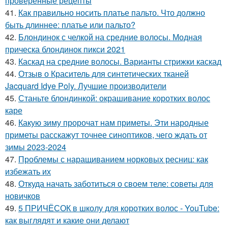
проверенные рецепты
41.
Как правильно носить платье пальто. Что должно
быть длиннее: платье или пальто?
42.
Блондинок с челкой на средние волосы. Модная
прическа блондинок пикси 2021
43.
Каскад на средние волосы. Варианты стрижки каскад
44.
Отзыв о Краситель для синтетических тканей
Jacquard Idye Poly. Лучшие производители
45.
Станьте блондинкой: окрашивание коротких волос
каре
46.
Какую зиму пророчат нам приметы. Эти народные
приметы расскажут точнее синоптиков, чего ждать от
зимы 2023-2024
47.
Проблемы с наращиванием норковых ресниц: как
избежать их
48.
Откуда начать заботиться о своем теле: советы для
новичков
49.
5 ПРИЧЁСОК в школу для коротких волос ‍- YouTube:
как выглядят и какие они делают