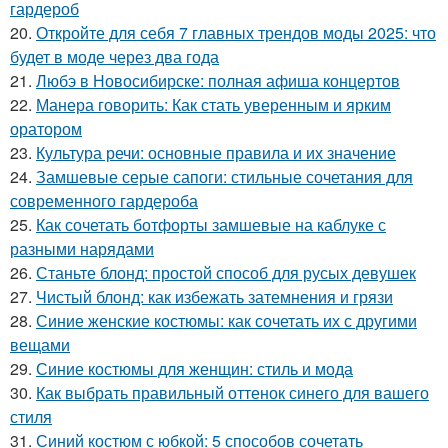
гардероб
20.
Откройте для себя 7 главных трендов моды 2025: что
будет в моде через два года
21.
Любэ в Новосибирске: полная афиша концертов
22.
Манера говорить: Как стать уверенным и ярким
оратором
23.
Культура речи: основные правила и их значение
24.
Замшевые серые сапоги: стильные сочетания для
современного гардероба
25.
Как сочетать ботфорты замшевые на каблуке с
разными нарядами
26.
Станьте блонд: простой способ для русых девушек
27.
Чистый блонд: как избежать затемнения и грязи
28.
Синие женские костюмы: как сочетать их с другими
вещами
29.
Синие костюмы для женщин: стиль и мода
30.
Как выбрать правильный оттенок синего для вашего
стиля
31.
Синий костюм с юбкой: 5 способов сочетать