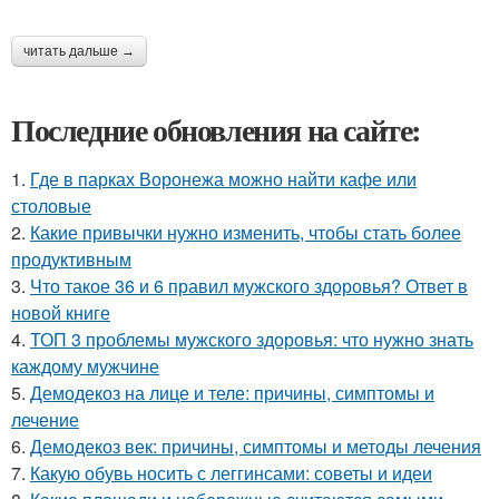
читать дальше →
Последние обновления на сайте:
1.
Где в парках Воронежа можно найти кафе или
столовые
2.
Какие привычки нужно изменить, чтобы стать более
продуктивным
3.
Что такое 36 и 6 правил мужского здоровья? Ответ в
новой книге
4.
ТОП 3 проблемы мужского здоровья: что нужно знать
каждому мужчине
5.
Демодекоз на лице и теле: причины, симптомы и
лечение
6.
Демодекоз век: причины, симптомы и методы лечения
7.
Какую обувь носить с леггинсами: советы и идеи