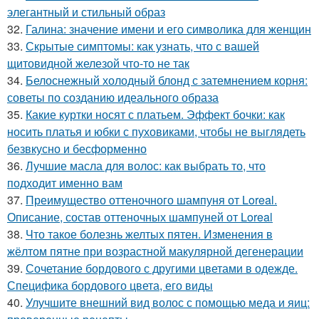
элегантный и стильный образ
32.
Галина: значение имени и его символика для женщин
33.
Скрытые симптомы: как узнать, что с вашей
щитовидной железой что-то не так
34.
Белоснежный холодный блонд с затемнением корня:
советы по созданию идеального образа
35.
Какие куртки носят с платьем. Эффект бочки: как
носить платья и юбки с пуховиками, чтобы не выглядеть
безвкусно и бесформенно
36.
Лучшие масла для волос: как выбрать то, что
подходит именно вам
37.
Преимущество оттеночного шампуня от Loreal.
Описание, состав оттеночных шампуней от Loreal
38.
Что такое болезнь желтых пятен. Изменения в
жёлтом пятне при возрастной макулярной дегенерации
39.
Сочетание бордового с другими цветами в одежде.
Специфика бордового цвета, его виды
40.
Улучшите внешний вид волос с помощью меда и яиц: