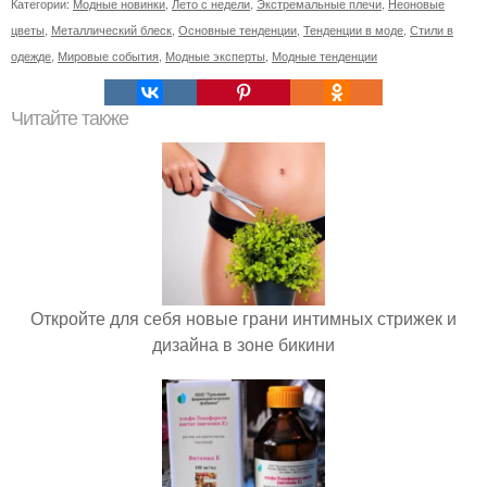
Категории:
Модные новинки
,
Лето с недели
,
Экстремальные плечи
,
Неоновые
цветы
,
Металлический блеск
,
Основные тенденции
,
Тенденции в моде
,
Стили в
одежде
,
Мировые события
,
Модные эксперты
,
Модные тенденции
Читайте также
Откройте для себя новые грани интимных стрижек и
дизайна в зоне бикини