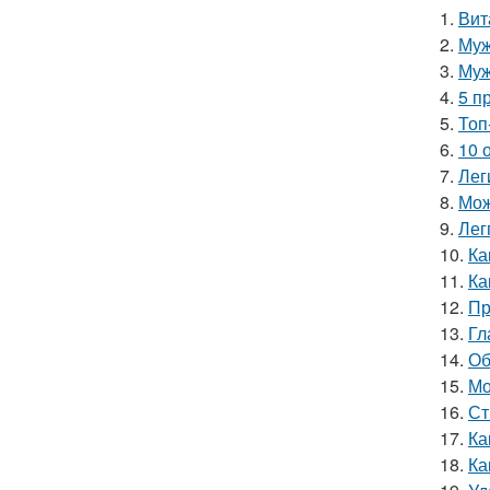
1.
Вит
2.
Муж
3.
Муж
4.
5 п
5.
Топ
6.
10 
7.
Лег
8.
Мож
9.
Лег
10.
Ка
11.
Ка
12.
Пр
13.
Гл
14.
Об
15.
Мо
16.
Ст
17.
Ка
18.
Ка