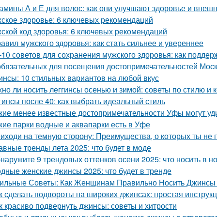
амины А и Е для волос: как они улучшают здоровье и внеш
ское здоровье: 6 ключевых рекомендаций
ской код здоровья: 6 ключевых рекомендаций
равил мужского здоровья: как стать сильнее и увереннее
-10 советов для сохранения мужского здоровья: как поддер
обязательных для посещения достопримечательностей Мос
инсы: 10 стильных вариантов на любой вкус
но ли носить леггинсы осенью и зимой: советы по стилю и
гинсы после 40: как выбрать идеальный стиль
кие менее известные достопримечательности Уфы могут уд
кие парки водные и аквапарки есть в Уфе
иходи на темную сторону: Преимущества, о которых ты не 
авные тренды лета 2025: что будет в моде
наружите 9 трендовых оттенков осени 2025: что носить в н
дные женские джинсы 2025: что будет в тренде
ильные Советы: Как Женщинам Правильно Носить Джинсы
к сделать подвороты на широких джинсах: простая инструк
к красиво подвернуть джинсы: советы и хитрости