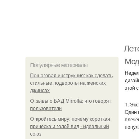
Лет
Мод
Популярные материалы
Недел
Пошаговая инструкция: как сделать
дизай
стильные подвороты на женских
этой 
джинсах
Отзывы о БАД Mirrolla: что говорят
1. Эк
пользователи
Один 
плече
Откройтесь миру: почему короткая
попул
прическа и голой вид - идеальный
союз