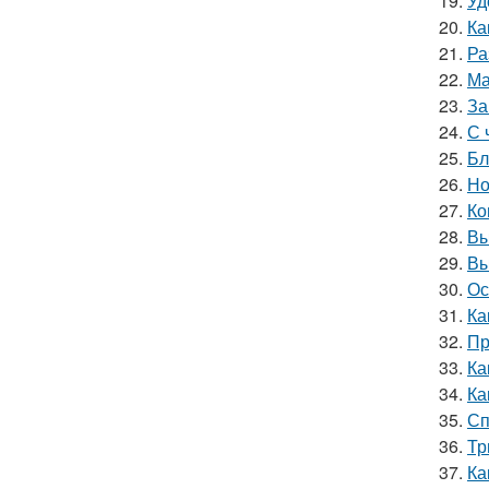
19.
Уд
20.
Ка
21.
Ра
22.
Ма
23.
За
24.
С 
25.
Бл
26.
Но
27.
Ко
28.
Вы
29.
Вы
30.
Ос
31.
Ка
32.
Пр
33.
Ка
34.
Ка
35.
Сп
36.
Тр
37.
Ка