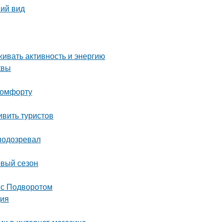
ний вид
живать активность и энергию
квы
 комфорту
ивить туристов
подозревал
овый сезон
 с Подворотом
ция