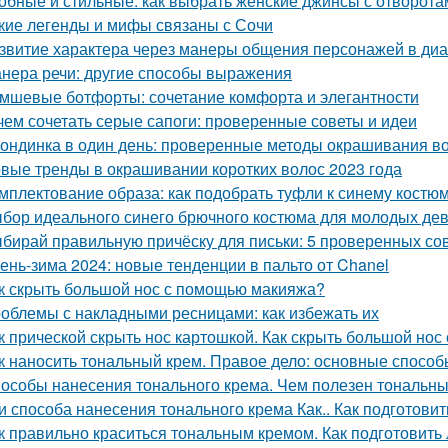
обные и стильные: как выбрать женские джинсы с отворота
кие легенды и мифы связаны с Сочи
звитие характера через манеры общения персонажей в диа
нера речи: другие способы выражения
мшевые ботфорты: сочетание комфорта и элегантности
чем сочетать серые сапоги: проверенные советы и идеи
ондинка в один день: проверенные методы окрашивания во
вые тренды в окрашивании коротких волос 2023 года
мплектование образа: как подобрать туфли к синему костю
бор идеального синего брючного костюма для молодых дев
бирай правильную причёску для письки: 5 проверенных со
ень-зима 2024: новые тенденции в пальто от Chanel
к скрыть большой нос с помощью макияжа?
облемы с накладными ресницами: как избежать их
к прической скрыть нос картошкой. Как скрыть большой нос
к наносить тональный крем. Правое дело: основные способ
особы нанесения тонального крема. Чем полезен тональный
и способа нанесения тонального крема Как.. Как подготови
к правильно краситься тональным кремом. Как подготовить