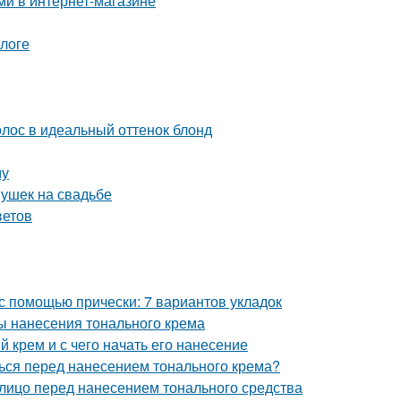
ми в интернет-магазине
логе
лос в идеальный оттенок блонд
му
ушек на свадьбе
ветов
 с помощью прически: 7 вариантов укладок
ы нанесения тонального крема
 крем и с чего начать его нанесение
ться перед нанесением тонального крема?
 лицо перед нанесением тонального средства