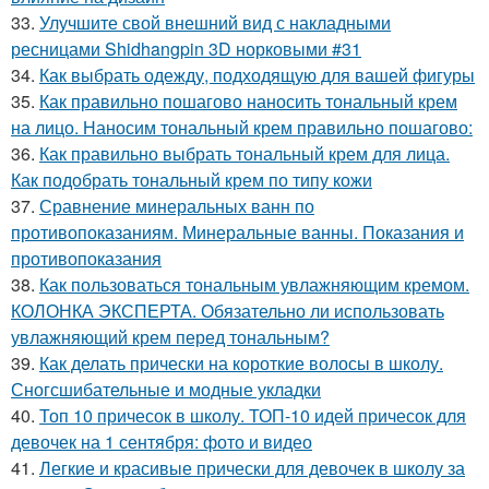
33.
Улучшите свой внешний вид с накладными
ресницами Shidhangpin 3D норковыми #31
34.
Как выбрать одежду, подходящую для вашей фигуры
35.
Как правильно пошагово наносить тональный крем
на лицо. Наносим тональный крем правильно пошагово:
36.
Как правильно выбрать тональный крем для лица.
Как подобрать тональный крем по типу кожи
37.
Сравнение минеральных ванн по
противопоказаниям. Минеральные ванны. Показания и
противопоказания
38.
Как пользоваться тональным увлажняющим кремом.
КОЛОНКА ЭКСПЕРТА. Обязательно ли использовать
увлажняющий крем перед тональным?
39.
Как делать прически на короткие волосы в школу.
Сногсшибательные и модные укладки
40.
Топ 10 причесок в школу. ТОП-10 идей причесок для
девочек на 1 сентября: фото и видео
41.
Легкие и красивые прически для девочек в школу за