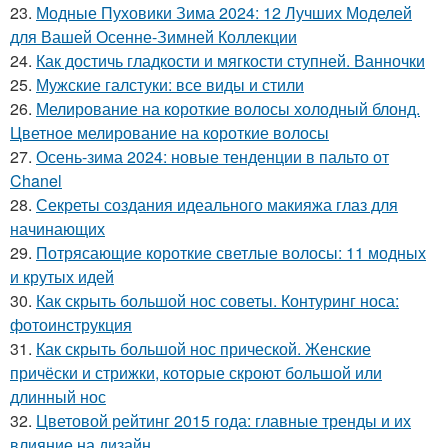
23.
Модные Пуховики Зима 2024: 12 Лучших Моделей
для Вашей Осенне-Зимней Коллекции
24.
Как достичь гладкости и мягкости ступней. Ванночки
25.
Мужские галстуки: все виды и стили
26.
Мелирование на короткие волосы холодный блонд.
Цветное мелирование на короткие волосы
27.
Осень-зима 2024: новые тенденции в пальто от
Chanel
28.
Секреты создания идеального макияжа глаз для
начинающих
29.
Потрясающие короткие светлые волосы: 11 модных
и крутых идей
30.
Как скрыть большой нос советы. Контуринг носа:
фотоинструкция
31.
Как скрыть большой нос прической. Женские
причёски и стрижки, которые скроют большой или
длинный нос
32.
Цветовой рейтинг 2015 года: главные тренды и их
влияние на дизайн