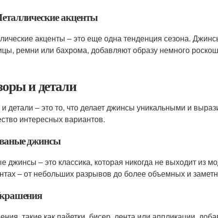
 Металлические акценты
лические акценты – это еще одна тенденция сезона. Джинс
ицы, ремни или бахрома, добавляют образу немного роскош
Узоры и детали
 и детали – это то, что делает джинсы уникальными и выра
ство интересных вариантов.
 Рваные джинсы
е джинсы – это классика, которая никогда не выходит из м
нтах – от небольших разрывов до более объемных и заметн
 Украшения
ения, такие как пайетки, бисер, лента или аппликации, до