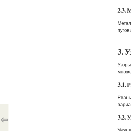
2.3.
Метал
пугов
3. 
Узоры
множе
3.1.
Рваны
вариа
⇦
3.2.
Украш