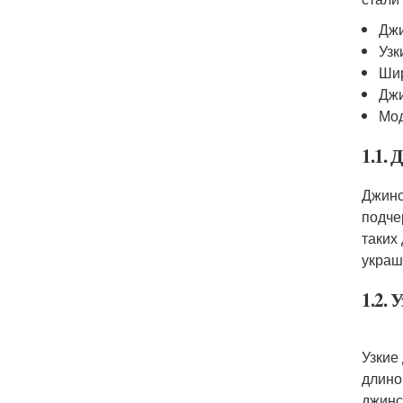
Джи
Узк
Ши
Джи
Мод
1.1.
Джинс
подче
таких
украш
1.2. 
Узкие
длино
джинс