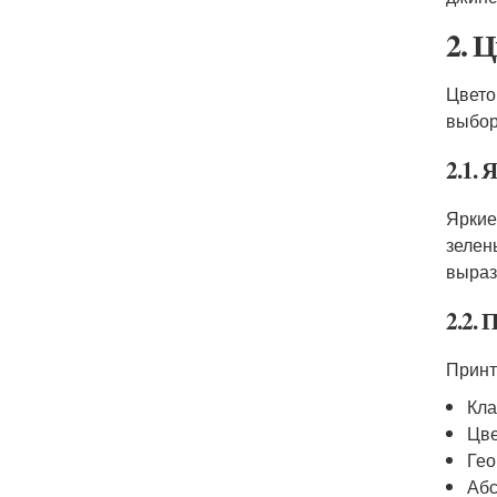
2. 
Цвето
выбор
2.1. 
Яркие
зелен
выраз
2.2.
Принт
Кла
Цве
Гео
Абс