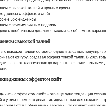
нсы с высокой талией и прямым кроем
ие джинсы с эффектом скейт
рокие брюки-джинсы
нсы с асимметричным подолом
ели с необычными деталями, такими как объемные карман
 Джинсы с высокой талией
ы с высокой талией остаются одними из самых популярных 
ркивают фигуру, создавая эффект тонкой талии. В 2025 го
 джинсов – от классических до вариантов с оригинальными д
ения.
Узкие джинсы с эффектом скейт
 джинсы с эффектом скейт – это еще одна тенденция сезон
й и узким кроем, что делает их идеальными для создания ст
ы сочетаются с объемными верхами, что создает интересны