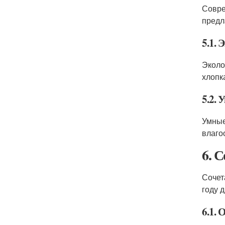
Совре
предл
5.1.
Эколо
хлопк
5.2. 
Умные
влаго
6. 
Сочет
году 
6.1. 