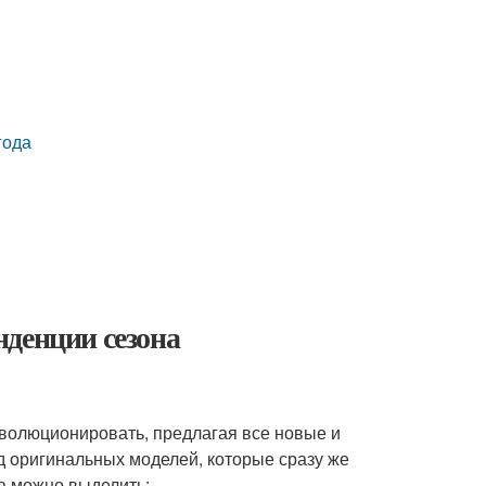
года
нденции сезона
волюционировать, предлагая все новые и
д оригинальных моделей, которые сразу же
а можно выделить: