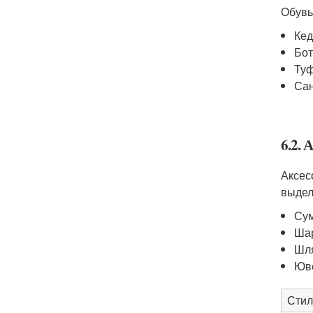
Обувь
Ке
Бот
Туф
Са
6.2. 
Аксес
выдел
Су
Ша
Шл
Юв
Стил