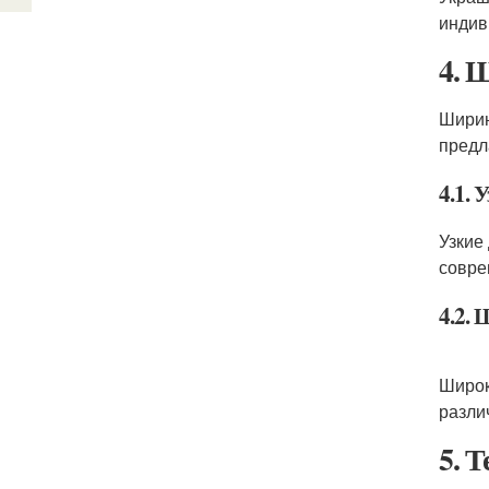
индив
4. 
Ширин
предл
4.1. 
Узкие
совре
4.2.
Широк
разли
5. 