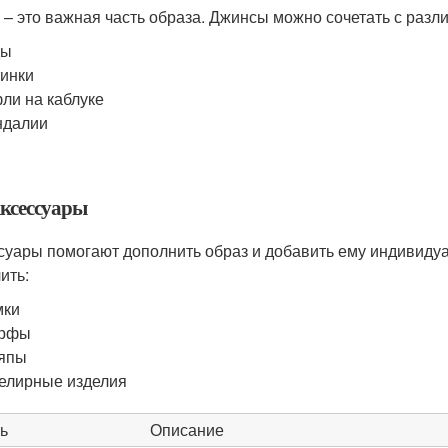
 – это важная часть образа. Джинсы можно сочетать с разл
ды
инки
ли на каблуке
ндалии
Аксессуары
суары помогают дополнить образ и добавить ему индивиду
ить:
мки
рфы
япы
елирные изделия
ь
Описание