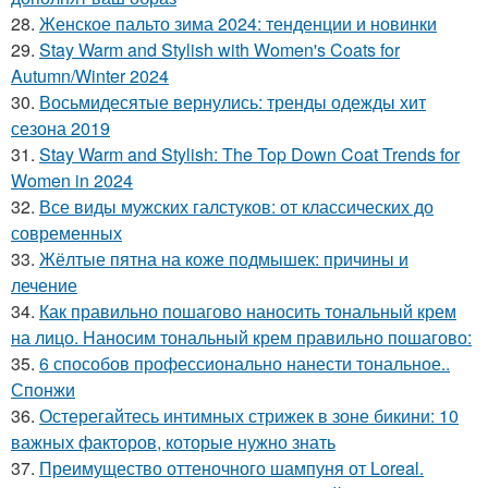
28.
Женское пальто зима 2024: тенденции и новинки
29.
Stay Warm and Stylish with Women's Coats for
Autumn/Winter 2024
30.
Восьмидесятые вернулись: тренды одежды хит
сезона 2019
31.
Stay Warm and Stylish: The Top Down Coat Trends for
Women in 2024
32.
Все виды мужских галстуков: от классических до
современных
33.
Жёлтые пятна на коже подмышек: причины и
лечение
34.
Как правильно пошагово наносить тональный крем
на лицо. Наносим тональный крем правильно пошагово:
35.
6 способов профессионально нанести тональное..
Спонжи
36.
Остерегайтесь интимных стрижек в зоне бикини: 10
важных факторов, которые нужно знать
37.
Преимущество оттеночного шампуня от Loreal.