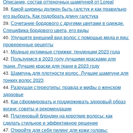
Описание, состав оттеночных шампуней от Loreal
38.
Какой ширины должен быть галстук и как правильно
его выбрать. Как подобрать длину галстука
39.
Сочетание бордового с другими цветами в одежде.
Специфика бордового цвета, его виды
40.
Улучшите внешний вид волос с помощью меда и яиц:
проверенные рецепты
41.
Модные интимные стрижки: тенденции 2023 года
42.
Пользуемся в 2023 голу лучшими красками для
ткани. Лучшие краски для ткани в 2023 году
43.
Шампунь для плотности волос. Лучшие шампуни для
тонких волос 2023
44.
Разрушая стереотипы: правда и мифы о женском
здоровье
45.
Как сформировать и поддерживать здоровый образ
жизни: советы и рекомендации
46.
Платиновый блондин на короткие волосы: как
сделать стильное и эффективное решение
47.
Откройте для себя пилинг для кожи головы: