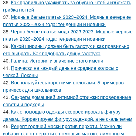
36.
Как правильно ухаживать за обувью, чтобы избежать
грибка ногтей
37.
Модные белые платья 2023–2024. Модные вечерние
платья 2023–2024 года: тенденции и новинки
38.
Черно белое платье мода 2023 2023. Модные черные
платья 2023–2024 года: тенденции и новинки
39.
Какой ширины должен быть галстук и как правильно
его выбрать. Как подобрать длину галстука
40.
Галина: История и значение этого имени
41.
Прически на каждый день на средние волосы с
челкой. Локоны
42.
Воспользуйтесь короткими волосами: 5 примеров
причесок для школьников
43.
Секреты домашней интимной стрижки: проверенные
советы и подходы
44.
Как с помощью одежды скорректировать фигуру
дамам.. Корректируем фигуру: одеждой, а не скальпелем
45.
Рецепт горячей маски против перхоти. Можно ли
избавиться от перхоти с помощью масок с лимонным