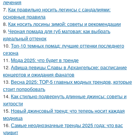
лечения
7.
Как правильно носить легинсы с сандалиями:
основные правила
8.
Как носить лосины зимой: советы и рекомендации
9.
Черная помада для губ матовая: как выбрать
идеальный оттенок
10.
Топ-10 темных помад: лучшие оттенки последнего
сезона
11.
Мода 2025: что будет в тренде
12.
Афиша певицы Славы в Архангельске: расписание
концертов и ожидания фанатов
13.
Весна 2025: TOP-5 главных модных трендов, которые
стоит попробовать
14.
Как стильно подвернуть длинные джинсы: советы и
хитрости
15.
Новый джинсовый тренд: что теперь носит каждая
модница
16.
Самые неоднозначные тренды 2025 года: что вас
удивит