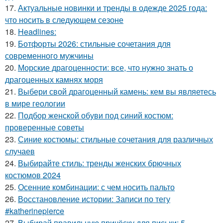
17.
Актуальные новинки и тренды в одежде 2025 года:
что носить в следующем сезоне
18.
Headlines:
19.
Ботфорты 2026: стильные сочетания для
современного мужчины
20.
Морские драгоценности: все, что нужно знать о
драгоценных камнях моря
21.
Выбери свой драгоценный камень: кем вы являетесь
в мире геологии
22.
Подбор женской обуви под синий костюм:
проверенные советы
23.
Синие костюмы: стильные сочетания для различных
случаев
24.
Выбирайте стиль: тренды женских брючных
костюмов 2024
25.
Осенние комбинации: с чем носить пальто
26.
Восстановление истории: Записи по тегу
#katherinepierce
27.
Выбирай правильную причёску для письки: 5