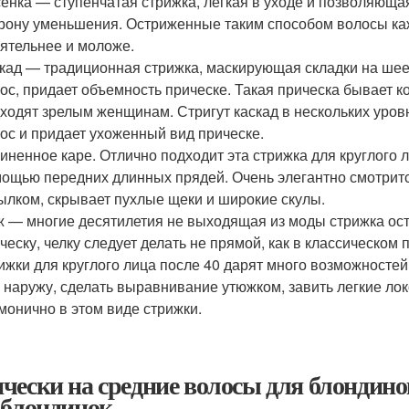
енка — ступенчатая стрижка, легкая в уходе и позволяющая
рону уменьшения. Остриженные таким способом волосы ка
ятельнее и моложе.
кад — традиционная стрижка, маскирующая складки на шее
ос, придает объемность прическе. Такая прическа бывает к
ходят зрелым женщинам. Стригут каскад в нескольких уровн
ос и придает ухоженный вид прическе.
иненное каре. Отлично подходит эта стрижка для круглого 
ощью передних длинных прядей. Очень элегантно смотрит
ылком, скрывает пухлые щеки и широкие скулы.
 — многие десятилетия не выходящая из моды стрижка ост
ческу, челку следует делать не прямой, как в классическом 
ижки для круглого лица после 40 дарят много возможностей
 наружу, сделать выравнивание утюжком, завить легкие ло
монично в этом виде стрижки.
чески на средние волосы для блондино
 блондинок