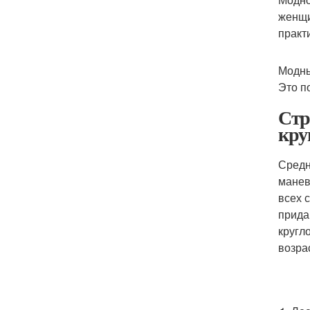
женщи
практ
Модны
Это п
Стр
кру
Средн
манев
всех 
прида
кругл
возра