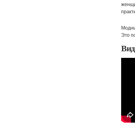
женщи
практ
Модны
Это п
Вид