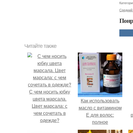
Категори
Средний
Понр
Читайте также
С чем носить юбку
цвета марсала.
Как использовать
Цвет марсала: с
масло с витамином
чем сочетать в
Е для волос:
р
одежде?
полное
руководство