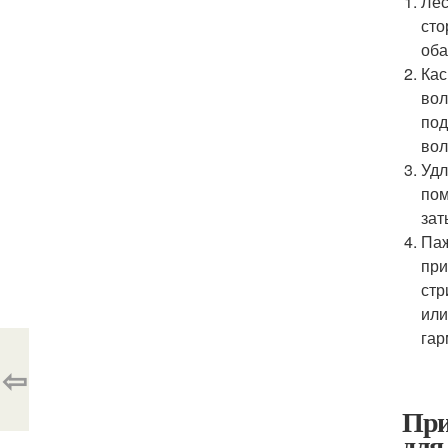
Лес
сто
оба
Кас
вол
под
вол
Удл
пом
зат
Паж
при
стр
или
гар
⇦
При
для