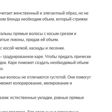
читает женственный и элегантный образ, но не
ком блонда необходим объем, который стрижки
туальны прямые волосы с косым срезом и
итые локоны, придав ей объем.
с косой челкой, каскады и лесенки.
— градуированное каре. Чтобы придать прическе
док. Каре поможет создать необходимый объем
з.
ьи волосы не отличаются густотой. Они помогут
оможет колорирование, мелирование и
зом: естественные укладки, ровные прямые
ными прядями. Для стильных и элегантных