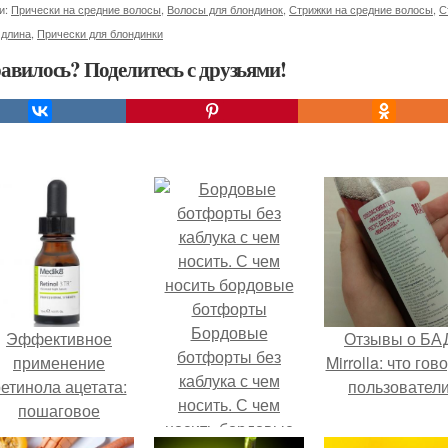
и:
Прически на средние волосы
,
Волосы для блондинок
,
Стрижки на средние волосы
,
С
 длина
,
Прически для блондинки
авилось? Поделитесь с друзьями!
Бордовые
Эффективное
Отзывы о БА
ботфорты без
применение
Mirrolla: что гов
каблука с чем
етинола ацетата:
пользовател
носить. С чем
пошаговое
носить бордовые
руководство