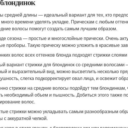
 блондинок
ы средней длины — идеальный вариант для тех, кто предпо
 много времени уделять укладке. Прическам с любым оттен
едние волосы помогут создать самым лучшим образом.
нде сезона — простые и многослойные прически. Очень ак
ые проборы. Такую прическу можно уложить в красивые зав
онких волос всех оттенков блонда подходят стрижки слоями 
ый вариант стрижки для блондинок со средними волосами 
ный и выразительный вид, можно высветлить несколько пря
душность, слегка подкорректирует овал лица, и освежит обра
нно стрижки на средние волосы подойдут тем блондинкам, ч
ть необходимый объем и пышность. Добиться этого также п
ирование волос.
тые стрижки можно укладывать самым разнообразным обра
ы с аккуратной челкой.
е каре в стиле грандж, с беспорядочными или взлохмачен