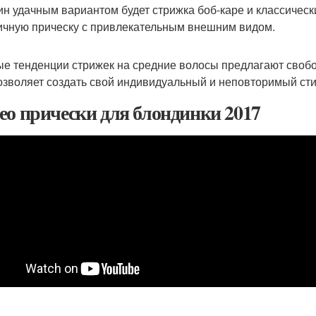
н удачным вариантом будет стрижка боб-каре и классически
ичную прическу с привлекательным внешним видом.
е тенденции стрижек на средние волосы предлагают свобод
озволяет создать свой индивидуальный и неповторимый сти
ео прически для блондинки 2017