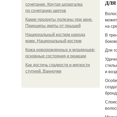
для
сочетание. Крутая шпаргалка
по сочетанию цветов
Волос
может
Какие продукты полезны при акне.
на ср
Принципы диеты от прыщей
В тре
Национальный костюм народа
боков
коми. Национальный костюм
Для т
Кожа новорожденных и младенцев:
основные состояния и реакции
Удачн
стиль
Как достичь гладкости и мягкости
и воз
ступней. Ванночки
Особе
созда
бронд
Слоис
волос
Модно