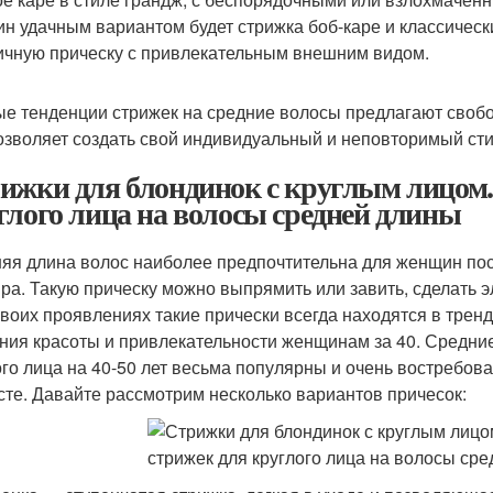
н удачным вариантом будет стрижка боб-каре и классически
ичную прическу с привлекательным внешним видом.
е тенденции стрижек на средние волосы предлагают свобод
озволяет создать свой индивидуальный и неповторимый сти
ижки для блондинок с круглым лицом.
глого лица на волосы средней длины
яя длина волос наиболее предпочтительна для женщин пос
ра. Такую прическу можно выпрямить или завить, сделать э
своих проявлениях такие прически всегда находятся в трен
ния красоты и привлекательности женщинам за 40. Средние
ого лица на 40-50 лет весьма популярны и очень востребов
сте. Давайте рассмотрим несколько вариантов причесок: