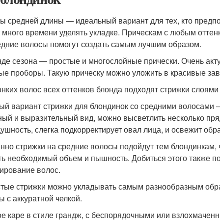
ы средней длины — идеальный вариант для тех, кто предпо
 много времени уделять укладке. Прическам с любым оттен
едние волосы помогут создать самым лучшим образом.
нде сезона — простые и многослойные прически. Очень ак
ые проборы. Такую прическу можно уложить в красивые зав
онких волос всех оттенков блонда подходят стрижки слоями 
ый вариант стрижки для блондинок со средними волосами 
ный и выразительный вид, можно высветлить несколько пря
душность, слегка подкорректирует овал лица, и освежит обра
нно стрижки на средние волосы подойдут тем блондинкам, ч
ть необходимый объем и пышность. Добиться этого также п
ирование волос.
тые стрижки можно укладывать самым разнообразным обра
ы с аккуратной челкой.
е каре в стиле грандж, с беспорядочными или взлохмачен