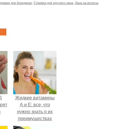
трижки для блондинок
,
Стрижки для круглого лица
,
Лица на волосы
,
Д
Жидкие витамины
орят
А и Е: все, что
и
нужно знать о их
преимуществах