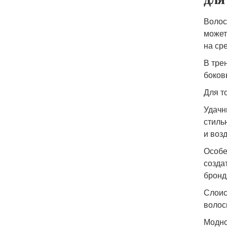
Волос
может
на ср
В тре
боков
Для т
Удачн
стиль
и воз
Особе
созда
бронд
Слоис
волос
Модно