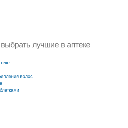
 выбрать лучшие в аптеке
птеке
репления волос
е
аблетками