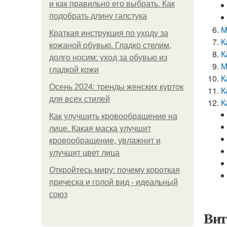
и как правильно его выбрать. Как
подобрать длину галстука
М
Краткая инструкция по уходу за
К
кожаной обувью. Гладко стелим,
К
долго носим: уход за обувью из
М
гладкой кожи
К
Осень 2024: тренды женских курток
К
для всех стилей
К
Как улучшить кровообращение на
лице. Какая маска улучшит
кровообращение, увлажнит и
улучшит цвет лица
Откройтесь миру: почему короткая
прическа и голой вид - идеальный
союз
Вит