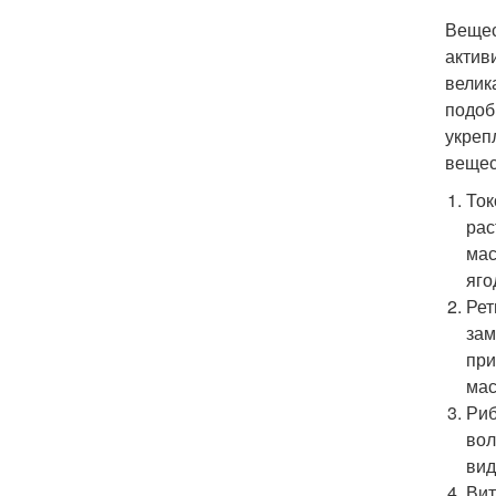
Вещес
актив
велик
подоб
укреп
вещес
Ток
рас
мас
яго
Рет
зам
при
мас
Риб
вол
вид
Вит