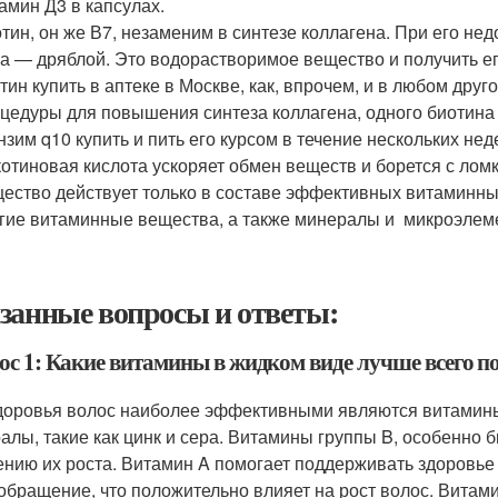
амин Д3 в капсулах.
тин, он же В7, незаменим в синтезе коллагена. При его нед
а — дряблой. Это водорастворимое вещество и получить ег
тин купить в аптеке в Москве, как, впрочем, и в любом дру
цедуры для повышения синтеза коллагена, одного биотина б
нзим q10 купить и пить его курсом в течение нескольких нед
отиновая кислота ускоряет обмен веществ и борется с лом
ество действует только в составе эффективных витаминных 
гие витаминные вещества, а также минералы и микроэлем
занные вопросы и ответы:
ос 1: Какие витамины в жидком виде лучше всего по
доровья волос наиболее эффективными являются витамины 
алы, такие как цинк и сера. Витамины группы B, особенно 
ению их роста. Витамин A помогает поддерживать здоровье
обращение, что положительно влияет на рост волос. Витам