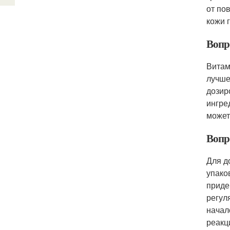
от по
кожи 
Вопр
Витам
лучше
дозир
ингре
может
Вопр
Для д
упако
приде
регул
начал
реакц