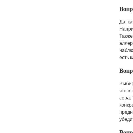
Вопр
Да, к
Напри
Также
аллер
наблю
есть 
Вопр
Выбир
что в
сера.
конкр
предн
убеди
Вопр