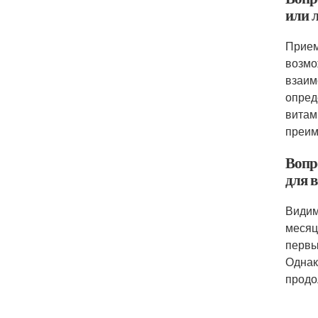
или 
Прием
возмо
взаим
опред
витам
преим
Вопр
для 
Видим
месяц
первы
Однак
продо