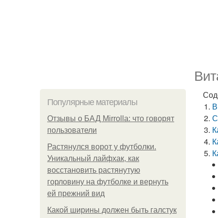
Вит
Сод
Популярные материалы
В
С
Отзывы о БАД Mirrolla: что говорят
К
пользователи
К
Растянулся ворот у футболки.
К
Уникальный лайфхак, как
восстановить растянутую
горловину на футболке и вернуть
ей прежний вид
Какой ширины должен быть галстук