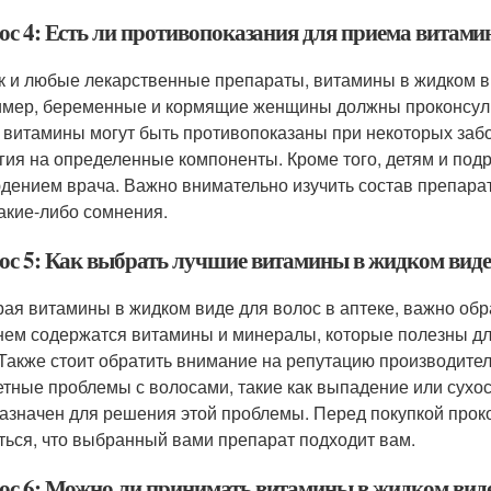
ос 4: Есть ли противопоказания для приема витамин
ак и любые лекарственные препараты, витамины в жидком в
мер, беременные и кормящие женщины должны проконсуль
 витамины могут быть противопоказаны при некоторых забо
гия на определенные компоненты. Кроме того, детям и под
дением врача. Важно внимательно изучить состав препарат
какие-либо сомнения.
ос 5: Как выбрать лучшие витамины в жидком виде 
ая витамины в жидком виде для волос в аптеке, важно обр
 нем содержатся витамины и минералы, которые полезны для 
 Также стоит обратить внимание на репутацию производителя
етные проблемы с волосами, такие как выпадение или сухо
азначен для решения этой проблемы. Перед покупкой прок
ться, что выбранный вами препарат подходит вам.
ос 6: Можно ли принимать витамины в жидком виде 