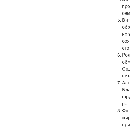
про
сем
Вит
обр
их 
сох
его
Рол
обм
Сод
вит
Аск
Бла
фру
раз
Фол
жир
при