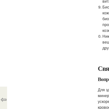
вит
Био
кож
био
про
коэ
Ник
вещ
дру
Свя
Вопр
Для з
минер
⇦
ускор
крово