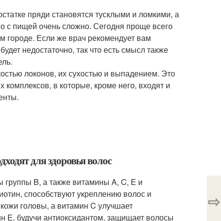
остатке пряди становятся тусклыми и ломкими, а
о с пищей очень сложно. Сегодня проще всего
гом городе. Если же врач рекомендует вам
удет недостаточно, так что есть смысл также
ель.
костью локонов, их сухостью и выпадением. Это
комплексов, в которые, кроме него, входят и
енты.
дходят для здоровья волос
группы B, а также витамины A, C, E и
биотин, способствуют укреплению волос и
⇨
 кожи головы, а витамин C улучшает
ин E, будучи антиоксидантом, защищает волосы