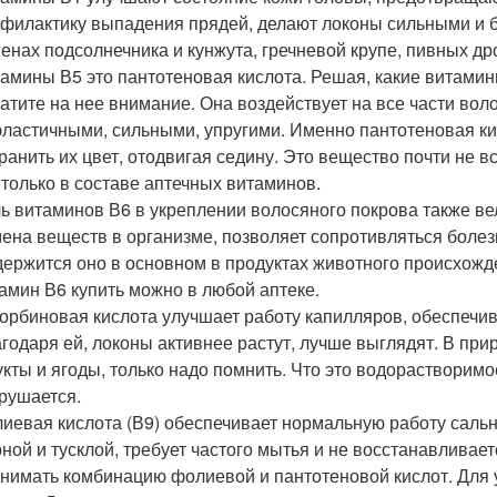
филактику выпадения прядей, делают локоны сильными и 
енах подсолнечника и кунжута, гречневой крупе, пивных д
амины В5 это пантотеновая кислота. Решая, какие витамин
атите на нее внимание. Она воздействует на все части воло
эластичными, сильными, упругими. Именно пантотеновая ки
ранить их цвет, отодвигая седину. Это вещество почти не в
 только в составе аптечных витаминов.
ь витаминов В6 в укреплении волосяного покрова также ве
ена веществ в организме, позволяет сопротивляться болезн
ержится оно в основном в продуктах животного происхожде
амин В6 купить можно в любой аптеке.
орбиновая кислота улучшает работу капилляров, обеспечив
годаря ей, локоны активнее растут, лучше выглядят. В пр
кты и ягоды, только надо помнить. Что это водорастворим
рушается.
иевая кислота (В9) обеспечивает нормальную работу сальн
ной и тусклой, требует частого мытья и не восстанавливае
нимать комбинацию фолиевой и пантотеновой кислот. Для 