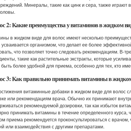
вреждений. Минералы, такие как цинк и сера, также играют
головы.
ос 2: Какие преимущества у витаминов в жидком вид
ины в жидком виде для волос имеют несколько преимущест
 усваивается организмом, что делает ее более эффективно
овать, что позволяет точно следовать рекомендациям. В-тр
диенты, такие как растительные экстракты, которые усилив
 быть более удобной для приема, особенно для тех, кто имее
ос 3: Как правильно принимать витамины в жидком
остижения витаминные добавки в жидком виде для волос сл
вке или рекомендациям врача. Обычно их принимают внутрь
рживаться рекомендуемой дозировки, так как избыток вит
ярно принимать витамины в течение определенного курса, 
ом приема рекомендуется проконсультироваться с врачом,
ий или взаимодействия с другими препаратами.