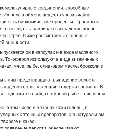
зкомолекулярные соединения, способные
е. Их роль в обмене веществ чрезвычайно
пищи есть биохимические процессы. Правильно
яют ногти, останавливают выпадение волос,
и быстрее. Ниже рассмотрены основные
ей внешности.
ыпускается он в капсулах и в виде масляного
ов. Токоферол используют в виде витаминных
вках, мясе, рыбе, оливковом масле, брокколи и
сы с ним предотвращают выпадение волос и
выпадения волос у женщин содержат ретинол. В
ей, содержится в яйцах, жирной рыбе, сливочном
 в том числе и в тканях кожи головы, в
пулярных аптечных препаратов, а в натуральном
твороге и какао.
т появление перхоти, обеспечивают