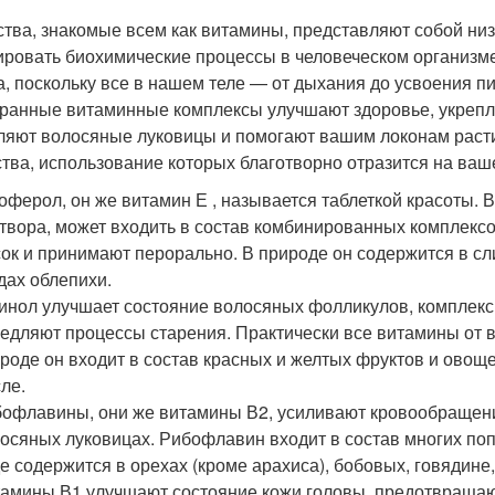
тва, знакомые всем как витамины, представляют собой ни
ировать биохимические процессы в человеческом организм
а, поскольку все в нашем теле — от дыхания до усвоения 
ранные витаминные комплексы улучшают здоровье, укрепл
ляют волосяные луковицы и помогают вашим локонам раст
тва, использование которых благотворно отразится на ваш
оферол, он же витамин Е , называется таблеткой красоты. В
твора, может входить в состав комбинированных комплекс
ок и принимают перорально. В природе он содержится в сли
дах облепихи.
инол улучшает состояние волосяных фолликулов, комплек
едляют процессы старения. Практически все витамины от 
роде он входит в состав красных и желтых фруктов и овощ
ле.
офлавины, они же витамины В2, усиливают кровообращение,
осяных луковицах. Рибофлавин входит в состав многих по
е содержится в орехах (кроме арахиса), бобовых, говядине, 
амины В1 улучшают состояние кожи головы, предотвращаю