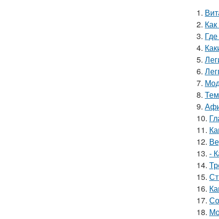
1.
Вит
2.
Как
3.
Где
4.
Как
5.
Лег
6.
Лег
7.
Мод
8.
Тем
9.
Афи
10.
Гл
11.
Ка
12.
Ве
13.
- 
14.
Тр
15.
Ст
16.
Ка
17.
Со
18.
Мо