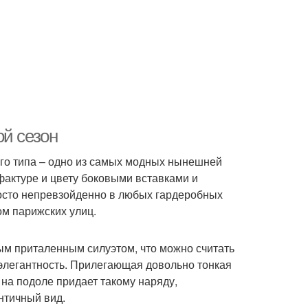
ой сезон
ого типа – одно из самых модных нынешней
актуре и цвету боковыми вставками и
осто непревзойденно в любых гардеробных
м парижских улиц.
ым приталенным силуэтом, что можно считать
элегантность. Прилегающая довольно тонкая
 на подоле придает такому наряду,
нтичный вид.