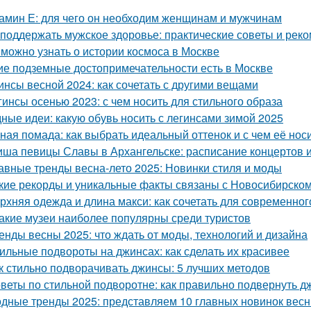
амин Е: для чего он необходим женщинам и мужчинам
 поддержать мужское здоровье: практические советы и рек
 можно узнать о истории космоса в Москве
ие подземные достопримечательности есть в Москве
инсы весной 2024: как сочетать с другими вещами
гинсы осенью 2023: с чем носить для стильного образа
ные идеи: какую обувь носить с легинсами зимой 2025
ная помада: как выбрать идеальный оттенок и с чем её нос
ша певицы Славы в Архангельске: расписание концертов 
авные тренды весна-лето 2025: Новинки стиля и моды
кие рекорды и уникальные факты связаны с Новосибирско
рхняя одежда и длина макси: как сочетать для современног
Какие музеи наиболее популярны среди туристов
енды весны 2025: что ждать от моды, технологий и дизайна
ильные подвороты на джинсах: как сделать их красивее
к стильно подворачивать джинсы: 5 лучших методов
веты по стильной подворотне: как правильно подвернуть 
дные тренды 2025: представляем 10 главных новинок весн