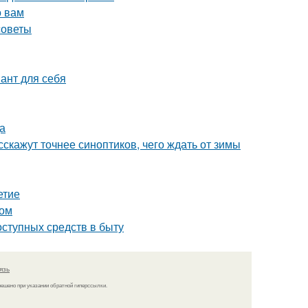
о вам
советы
ант для себя
а
скажут точнее синоптиков, чего ждать от зимы
етие
дом
оступных средств в быту
язь
решено при указании обратной гиперссылки.