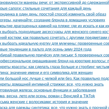
зновидности манеры речи: от экспрессивной до сдержанно
рые сапоги: стильные сочетания для каждый день
ондинка в один день: простой способ изменить свой образ
огеры, начинайте: создание блонда в домашних условиях
крытие драгоценных камней на пляже: где их искать и как и
к выбрать подходящие аксессуары для женского синего ко
ний костюм: как правильно сочетать с другими предметами
к выбрать идеальную куртку для мужчины: проверенные со
вые тенденции в пальто для осень-зиму 2024 года
бирай правильную причёску для письки: 5 проверенных со
офессиональное окрашивание блонд на короткие волосы: п
креты красоты: как сделать глаза больше и стробинг чисты
лина: значение имени и его символика для женщин
ли большой нос лучше с челкой или без. Как правильно под
креты домашней интимной стрижки: все, что нужно знать
товидная железа: основные функции и заболевания
ма, весна, лето или осень: роман с Венсдей в TikTok
сьма женские с волосиками: история и значение
аска для одежды синтетика: все, что нужно знать о прочной