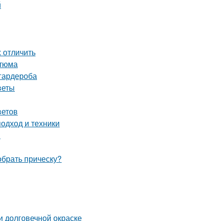
й
х отличить
стюма
 гардероба
веты
ветов
одход и техники
м
обрать прическу?
 и долговечной окраске