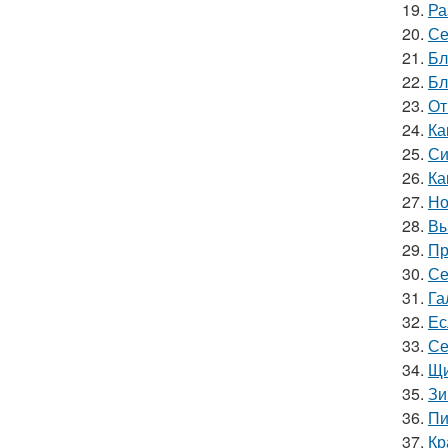
19.
Ра
20.
Се
21.
Бл
22.
Бл
23.
От
24.
Ка
25.
Си
26.
Ка
27.
Но
28.
Вы
29.
Пр
30.
Се
31.
Га
32.
Ес
33.
Се
34.
Щи
35.
Зи
36.
Пи
37.
Кр