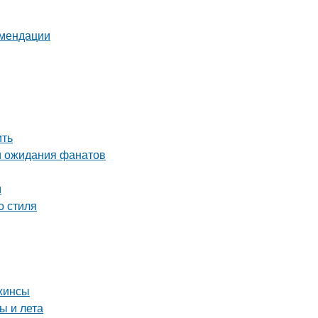
омендации
ить
и ожидания фанатов
м
о стиля
джинсы
ы и лета