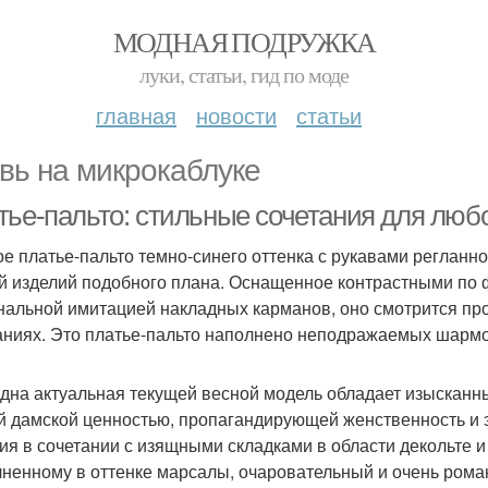
МОДНАЯ ПОДРУЖКА
луки, статьи, гид по моде
главная
новости
статьи
вь на микрокаблуке
тье-пальто: стильные сочетания для люб
е платье-пальто темно-синего оттенка с рукавами регланн
й изделий подобного плана. Оснащенное контрастными по ф
нальной имитацией накладных карманов, оно смотрится пр
аниях. Это платье-пальто наполнено неподражаемых шармо
дна актуальная текущей весной модель обладает изысканн
й дамской ценностью, пропагандирующей женственность и 
ия в сочетании с изящными складками в области декольте и
ненному в оттенке марсалы, очаровательный и очень рома