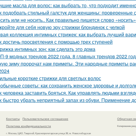
чшие масла для волос: как выбрать то, что подходит именн
к подобрать стильный галстук для женщины: проверенные 
сить или не носить.. Как правильно пишется слово «носить»
кройте для себя новую эру стрижки блондинок с челкой
вая коллекция интимных стрижек: как выбрать лучший вари
к достичь просветления с помощью трех ступеней
рижка интимных зон: как сделать это дома
П-9 модных трендов 2022 года. 8 главных трендов 2022 год
кую зиму пророчат нам приметы. Эти народные приметы рас
2024
ильные короткие стрижки для светлых волос
обычные советы: как сохранить женское здоровье и долгол
к человека заставить бояться. Как управлять людьми взгля
к быстро убрать неприятный запах из обуви. Применение д
Контакты
Пользовательское соглашение
Обратная св
Политика конфидециальности
Копирование раз
г. Москва, ЦАО, Тверской, Краснопролетарская улица 36, м. Новослободская