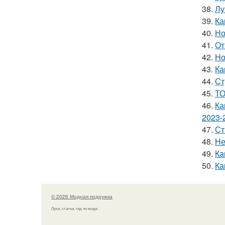
38.
Лу
39.
Ка
40.
Но
41.
От
42.
Но
43.
Ка
44.
Ст
45.
ТО
46.
Ка
2023-
47.
Ст
48.
Не
49.
Ка
50.
Ка
© 2026 Модная подружка
Луки, статьи, гид по моде