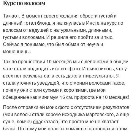
Курс по волосам
Так вот. В момент своего желания обрести густой и
длинный тотал блонд, я наткнулась в Инсте на курс по
волосам от ведущей с натуральными, длинными,
густыми волосами. И решила его пройти за 8 тыс.
Сейчас я понимаю, что был обман от неуча и
мошенницы.
Так по прошествии 10 месяцев мы с девочками в общем
чате стали подводить итоги с фото. И выяснилось, что у
всех нет результатов, а есть даже антирезультаты. Я
стала уточнять у
ведущей
, что с моими волосами такое,
почему они стали сухими и короткими, где мои
обещанные как минимум 15 см. прироста на 10 месяцев!
После отправки ей моих фото с отсутствием результатов
(мои волосы стали короче исходника мартовского, а еще
суше, ломче)
она
сказала, что просто мне не хватает
белка. Поэтому мои волосы ломаются на концах и о том,