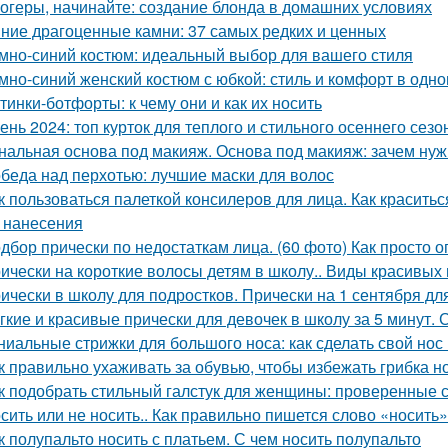
огеры, начинайте: создание блонда в домашних условиях
ние драгоценные камни: 37 самых редких и ценных
мно-синий костюм: идеальный выбор для вашего стиля
мно-синий женский костюм с юбкой: стиль и комфорт в одн
тинки-ботфорты: к чему они и как их носить
ень 2024: топ курток для теплого и стильного осеннего сезо
нальная основа под макияж. Основа под макияж: зачем нуж
беда над перхотью: лучшие маски для волос
к пользоваться палеткой консилеров для лица. Как красить
 нанесения
дбор прически по недостаткам лица. (60 фото) Как просто 
ически на короткие волосы детям в школу.. Виды красивых
ически в школу для подростков. Прически на 1 сентября дл
гкие и красивые прически для девочек в школу за 5 минут.
ниальные стрижки для большого носа: как сделать свой но
к правильно ухаживать за обувью, чтобы избежать грибка н
к подобрать стильный галстук для женщины: проверенные 
сить или не носить.. Как правильно пишется слово «носить»
к полупальто носить с платьем. С чем носить полупальто