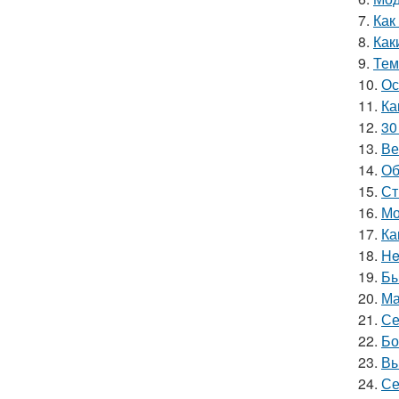
7.
Как
8.
Как
9.
Тем
10.
Ос
11.
Ка
12.
30
13.
Ве
14.
Об
15.
Ст
16.
Мо
17.
Ка
18.
He
19.
Бы
20.
Ма
21.
Се
22.
Бо
23.
Вы
24.
Се