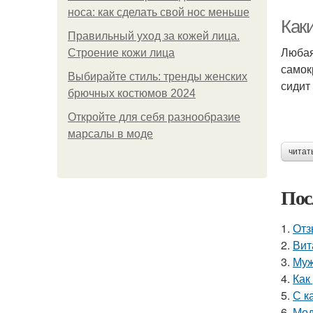
носа: как сделать свой нос меньше
Как
Правильный уход за кожей лица.
Любая
Строение кожи лица
самок
Выбирайте стиль: тренды женских
сидит
брючных костюмов 2024
Откройте для себя разнообразие
марсалы в моде
читат
Пос
1.
Отз
2.
Вит
3.
Муж
4.
Как
5.
С к
6.
Мод