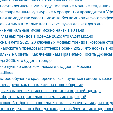
 носить легинсы в 2025 году: последние модные тенденции
ие современные культурные мероприятия проводятся в Уф
ная помада: как сделать макияж без вампирического эффек
ень и зима в теплых платьях: 25 луков для каждого дня
кие уникальные музеи можно найти в Рязани
 главных трендов в одежде 2025: что будет модно
сна и лето 2025: 20 ключевых модных трендов, которые сто
наружите 9 трендовых оттенков осени 2025: что носить в н
ильные Советы: Как Женщинам Правильно Носить Джинсы
да 2025: что будет в тренде
кие лучшие спорткомплексы и стадионы Москвы
adlines:
строе обучение красноречию: как научиться говорить красив
нера речи: как она влияет на наше общение
рые замшевые: стильные сочетания верхней одежды
тфорты: как правильно сочетать их с одеждой
сокие ботфорты на шпильке: стильные сочетания для кажд
креты идеального блонда: как достичь блестящих и здоров