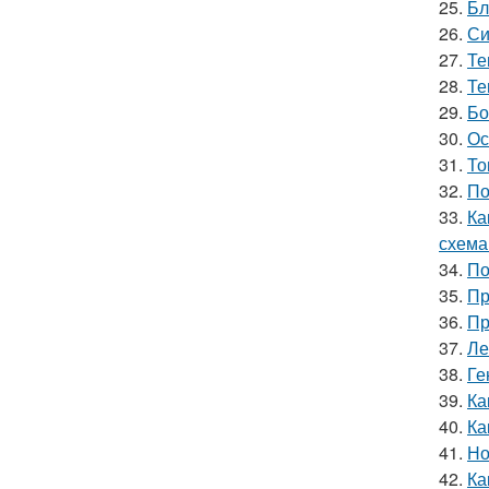
25.
Бл
26.
Си
27.
Те
28.
Те
29.
Бо
30.
Ос
31.
То
32.
По
33.
Ка
схема
34.
По
35.
Пр
36.
Пр
37.
Ле
38.
Ге
39.
Ка
40.
Ка
41.
Но
42.
Ка