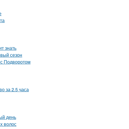
е
та
ит знать
овый сезон
 с Подворотом
о за 2.5 часа
ый день
ых волос