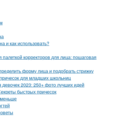
ом
на
на и как использовать?
ся палеткой корректоров для лица: пошаговая
определить форму лица и подобрать стрижку
 причесок для младших школьниц
я девочек 2023: 250+ фото лучших идей
 Секреты быстрых причесок
с меньше
огтей
советы