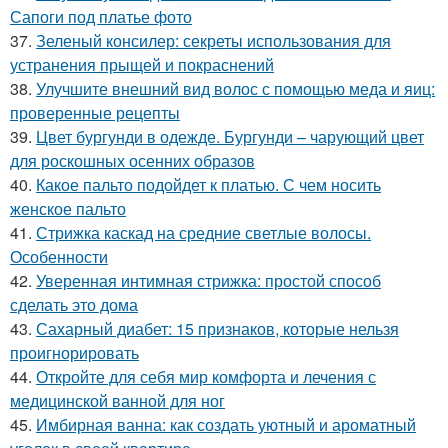
Сапоги под платье фото
37.
Зеленый консилер: секреты использования для
устранения прыщей и покраснений
38.
Улучшите внешний вид волос с помощью меда и яиц:
проверенные рецепты
39.
Цвет бургунди в одежде. Бургунди – чарующий цвет
для роскошных осенних образов
40.
Какое пальто подойдет к платью. С чем носить
женское пальто
41.
Стрижка каскад на средние светлые волосы.
Особенности
42.
Уверенная интимная стрижка: простой способ
сделать это дома
43.
Сахарный диабет: 15 признаков, которые нельзя
проигнорировать
44.
Откройте для себя мир комфорта и лечения с
медицинской ванной для ног
45.
Имбирная ванна: как создать уютный и ароматный