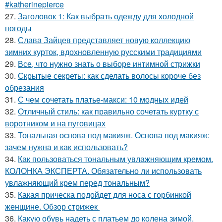
#katherinepierce
27.
Заголовок 1: Как выбрать одежду для холодной
погоды
28.
Слава Зайцев представляет новую коллекцию
зимних курток, вдохновленную русскими традициями
29.
Все, что нужно знать о выборе интимной стрижки
30.
Скрытые секреты: как сделать волосы короче без
обрезания
31.
С чем сочетать платье-макси: 10 модных идей
32.
Отличный стиль: как правильно сочетать куртку с
воротником и на пуговицах
33.
Тональная основа под макияж. Основа под макияж:
зачем нужна и как использовать?
34.
Как пользоваться тональным увлажняющим кремом.
КОЛОНКА ЭКСПЕРТА. Обязательно ли использовать
увлажняющий крем перед тональным?
35.
Какая прическа подойдет для носа с горбинкой
женщине. Обзор стрижек
36.
Какую обувь надеть с платьем до колена зимой.