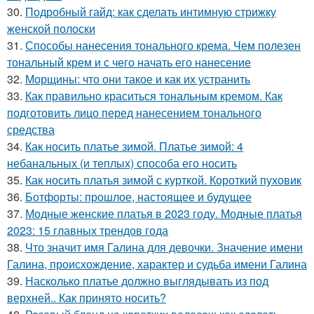
30.
Подробный гайд: как сделать интимную стрижку
женской полоски
31.
Способы нанесения тонального крема. Чем полезен
тональный крем и с чего начать его нанесение
32.
Морщины: что они такое и как их устранить
33.
Как правильно краситься тональным кремом. Как
подготовить лицо перед нанесением тонального
средства
34.
Как носить платье зимой. Платье зимой: 4
небанальных (и теплых) способа его носить
35.
Как носить платья зимой с курткой. Короткий пуховик
36.
Ботфорты: прошлое, настоящее и будущее
37.
Модные женские платья в 2023 году. Модные платья
2023: 15 главных трендов года
38.
Что значит имя Галина для девочки. Значение имени
Галина, происхождение, характер и судьба имени Галина
39.
Насколько платье должно выглядывать из под
верхней.. Как принято носить?