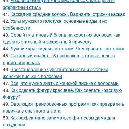
40.
Розовый блонд на коротких волосах: как сделать
эффектный стиль
41.
Каскад на средние волосы. Варианты стрижки каскад
42.
Узлы мужского галстука: основные виды и их
особенности
43.
Серый платиновый блонд на коротких волосах: как
сделать стильный и эффектный прическу
44.
Лучшие краски для синтетики. Чем красить синтетику
45.
Сахарный диабет: 15 признаков, которые нельзя
проигнорировать
46.
Восстановление чувствительности и эстетики
женской письки с волосами
47.
Все, что нужно знать о женской письке с волосами
48.
Как сделать фигуру красивее. Как сделать красивую
Фигуру?
49.
Эволюция тренировочных программ: как превратить
новичка в опытного атлета
50.
Как эффективно заниматься фитнесом дома для
похудения