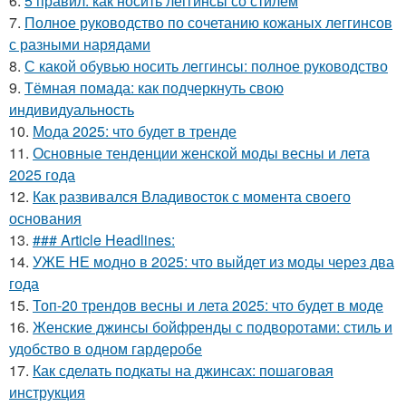
6.
5 правил: как носить леггинсы со стилем
7.
Полное руководство по сочетанию кожаных леггинсов
с разными нарядами
8.
С какой обувью носить леггинсы: полное руководство
9.
Тёмная помада: как подчеркнуть свою
индивидуальность
10.
Мода 2025: что будет в тренде
11.
Основные тенденции женской моды весны и лета
2025 года
12.
Как развивался Владивосток с момента своего
основания
13.
### Article Headlines:
14.
УЖЕ НЕ модно в 2025: что выйдет из моды через два
года
15.
Топ-20 трендов весны и лета 2025: что будет в моде
16.
Женские джинсы бойфренды с подворотами: стиль и
удобство в одном гардеробе
17.
Как сделать подкаты на джинсах: пошаговая
инструкция