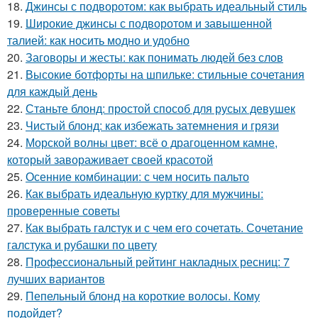
18.
Джинсы с подворотом: как выбрать идеальный стиль
19.
Широкие джинсы с подворотом и завышенной
талией: как носить модно и удобно
20.
Заговоры и жесты: как понимать людей без слов
21.
Высокие ботфорты на шпильке: стильные сочетания
для каждый день
22.
Станьте блонд: простой способ для русых девушек
23.
Чистый блонд: как избежать затемнения и грязи
24.
Морской волны цвет: всё о драгоценном камне,
который завораживает своей красотой
25.
Осенние комбинации: с чем носить пальто
26.
Как выбрать идеальную куртку для мужчины:
проверенные советы
27.
Как выбрать галстук и с чем его сочетать. Сочетание
галстука и рубашки по цвету
28.
Профессиональный рейтинг накладных ресниц: 7
лучших вариантов
29.
Пепельный блонд на короткие волосы. Кому
подойдет?