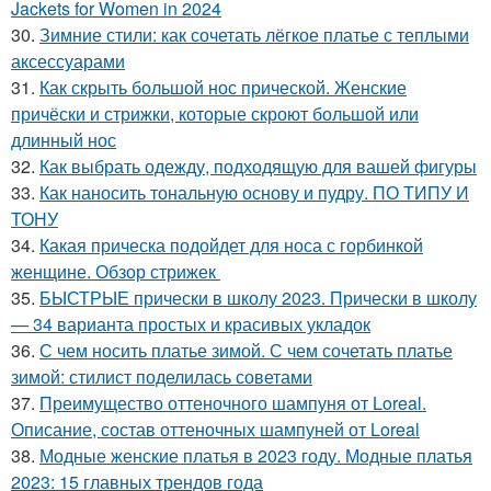
Jackets for Women in 2024
30.
Зимние стили: как сочетать лёгкое платье с теплыми
аксессуарами
31.
Как скрыть большой нос прической. Женские
причёски и стрижки, которые скроют большой или
длинный нос
32.
Как выбрать одежду, подходящую для вашей фигуры
33.
Как наносить тональную основу и пудру. ПО ТИПУ И
ТОНУ
34.
Какая прическа подойдет для носа с горбинкой
женщине. Обзор стрижек
35.
БЫСТРЫЕ прически в школу 2023. Прически в школу
— 34 варианта простых и красивых укладок
36.
С чем носить платье зимой. С чем сочетать платье
зимой: стилист поделилась советами
37.
Преимущество оттеночного шампуня от Loreal.
Описание, состав оттеночных шампуней от Loreal
38.
Модные женские платья в 2023 году. Модные платья
2023: 15 главных трендов года