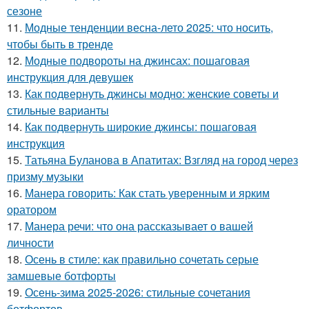
сезоне
11.
Модные тенденции весна-лето 2025: что носить,
чтобы быть в тренде
12.
Модные подвороты на джинсах: пошаговая
инструкция для девушек
13.
Как подвернуть джинсы модно: женские советы и
стильные варианты
14.
Как подвернуть широкие джинсы: пошаговая
инструкция
15.
Татьяна Буланова в Апатитах: Взгляд на город через
призму музыки
16.
Манера говорить: Как стать уверенным и ярким
оратором
17.
Манера речи: что она рассказывает о вашей
личности
18.
Осень в стиле: как правильно сочетать серые
замшевые ботфорты
19.
Осень-зима 2025-2026: стильные сочетания
ботфортов