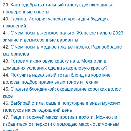
39.
Как подобрать стильный галстук для женщины:
проверенные советы
40.
Галина: История успеха и уроки для будущих
поколений
41.
С чем носить женское пальто. Женское пальто 2023:
зимние и демисезонные варианты
42.
С чем носить модное платье-пальто. Разнообразие
материалов
43.
Готовим акриловую краску на а. Можно ли в
домашних условиях сделать акриловую краску?
44.
Получить идеальный тотал блонд на короткие
волосы: подбор правильных тонов и техник
45.
Станьте блондинкой: окрашивание коротких волос
каре
46.
Выбирай стиль: самые популярные виды мужских
галстуков на сегодняшний день
47.
Рецепт горячей маски против перхоти. Можно ли
избавиться от перхоти с помощью масок с лимонным
соком?