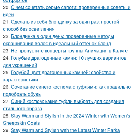
20.
С чем сочетать серые сапоги: проверенные советы и
идеи
21.
Сделать из себя блондинку за один раз: простой
способ без осветления
22.
Блондинка в один день: проверенные методы
окрашивания волос в идеальный оттенок блонд
23.
Не пропустите концерты группы Анимация в Калуге
24.
Голубые драгоценные камни: 10 лучших вариантов
для украшений
25.
Голубой цвет драгоценных камней: свойства и
характеристики
26.
Сочетание синего костюма с туфлями: как правильно
подобрать обувь
27.
Синий костюм: какие туфли выбрать для создания
стильного образа
28.
Stay Warm and Stylish in the 2024 Winter with Women's
Sheepskin Coats
29.
Stay Warm and Stylish with the Latest Winter Parka