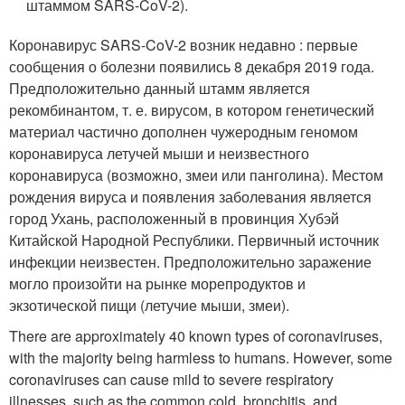
штаммом SARS-CoV-2).
Коронавирус SARS-CoV-2 возник недавно : первые
сообщения о болезни появились 8 декабря 2019 года.
Предположительно данный штамм является
рекомбинантом, т. е. вирусом, в котором генетический
материал частично дополнен чужеродным геномом
коронавируса летучей мыши и неизвестного
коронавируса (возможно, змеи или панголина). Местом
рождения вируса и появления заболевания является
город Ухань, расположенный в провинция Хубэй
Китайской Народной Республики. Первичный источник
инфекции неизвестен. Предположительно заражение
могло произойти на рынке морепродуктов и
экзотической пищи (летучие мыши, змеи).
There are approximately 40 known types of coronaviruses,
with the majority being harmless to humans. However, some
coronaviruses can cause mild to severe respiratory
illnesses, such as the common cold, bronchitis, and