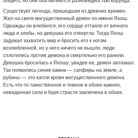
общего, но они оба являются разновидностью корунда.
Существует легенда, пришедшая из древних времен.
Жил на свете могущественный демон по имени Яхош.
Однажды он влюбился, его сердце оттаяло от вечного
люда и злобы, но девушка его отвергла. Тогда Яхош
задумал захватить мир и бросить его к ногам
возлюбленной, но у него ничего не вышло, люди
сплотились против демона и смертельно его ранили.
Девушка бросилась к Яхошу, увидев ее, демон заплакал.
Так появились синие камни — сапфиры на земле, а
рубины — это капли крови могущественного демона.
Есть что-то таинственное и темное в обоих камнях,
невиданная сила и буря страсти заключена в обоих.