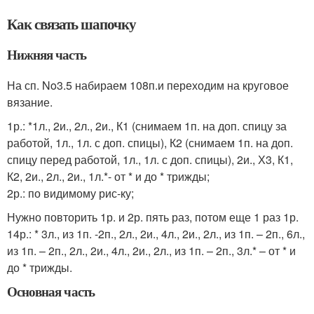
Как связать шапочку
Нижняя часть
На сп. No3.5 набираем 108п.и переходим на круговое
вязание.
1р.: *1л., 2и., 2л., 2и., К1 (снимаем 1п. на доп. спицу за
работой, 1л., 1л. с доп. спицы), К2 (снимаем 1п. на доп.
спицу перед работой, 1л., 1л. с доп. спицы), 2и., Х3, К1,
К2, 2и., 2л., 2и., 1л.*- от * и до * трижды;
2р.: по видимому рис-ку;
Нужно повторить 1р. и 2р. пять раз, потом еще 1 раз 1р.
14р.: * 3л., из 1п. -2п., 2л., 2и., 4л., 2и., 2л., из 1п. – 2п., 6л.,
из 1п. – 2п., 2л., 2и., 4л., 2и., 2л., из 1п. – 2п., 3л.* – от * и
до * трижды.
Основная часть