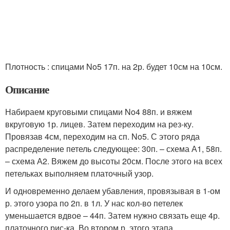
Плотность : спицами No5 17п. на 2р. будет 10см на 10см.
Описание
Набираем круговыми спицами No4 88п. и вяжем
вкруговую 1р. лицев. Затем переходим на рез-ку.
Провязав 4см, переходим на сп. No5. С этого ряда
распределение петель следующее: 30п. – схема А1, 58п.
– схема А2. Вяжем до высоты 20см. После этого на всех
петельках выполняем платочный узор.
И одновременно делаем убавления, провязывая в 1-ом
р. этого узора по 2п. в 1л. У нас кол-во петелек
уменьшается вдвое – 44п. Затем нужно связать еще 4р.
платочного рис-ка. Во втором р. этого этапа