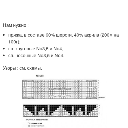
Нам нужно :
пряжа, в составе 60% шерсти, 40% акрила (200м на
100г);
сп. круговые No3,5 и No4;
сп. носочные No3,5 и No4.
Узоры : см. схемы.