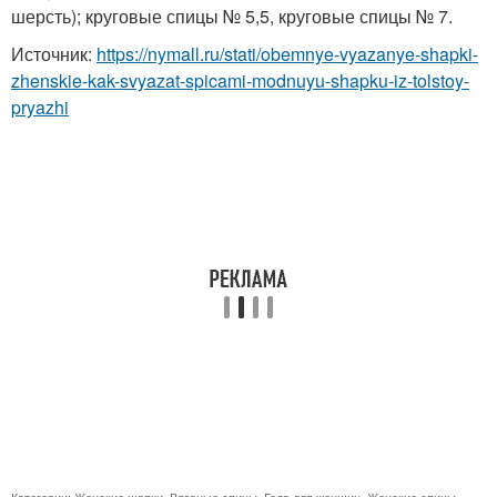
шерсть); круговые спицы № 5,5, круговые спицы № 7.
Источник:
https://nymall.ru/stati/obemnye-vyazanye-shapki-
zhenskie-kak-svyazat-spicami-modnuyu-shapku-iz-tolstoy-
pryazhi
Категории:
Женские шапки
,
Вязаные спицы
,
Года для женщин
,
Женские спицы
,