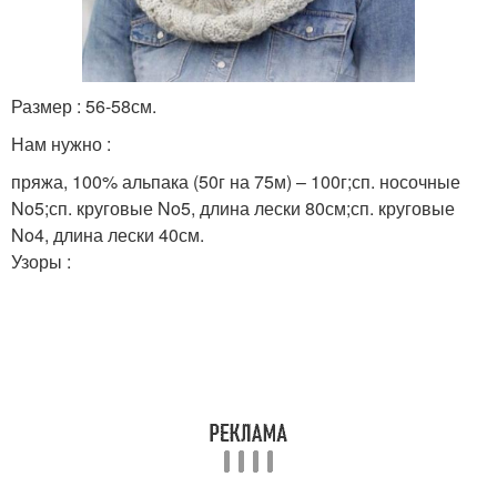
Размер : 56-58см.
Нам нужно :
пряжа, 100% альпака (50г на 75м) – 100г;сп. носочные
No5;сп. круговые No5, длина лески 80см;сп. круговые
No4, длина лески 40см.
Узоры :