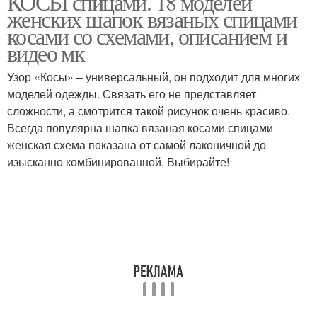
КОСЫ спицами. 18 моделей
женских шапок вязаных спицами
косами со схемами, описанием и
видео мк
Вязаная шапка
Шапка с дорожками
Узор «Косы» – универсальный, он подходит для многих
моделей одежды. Связать его не представляет
сложности, а смотрится такой рисунок очень красиво.
Всегда популярна шапка вязаная косами спицами
Модные шапки
Шапки с косами
женская схема показана от самой лаконичной до
изысканно комбинированной. Выбирайте!
Вязаные шапки
Шапки с узорами
Шапка с косичками