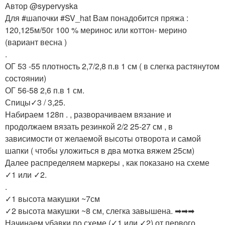
Автор @sypervyska
Для #шапочки #SV_hat Вам понадобится пряжа :
120,125м/50г 100 % меринос или коттон- мерино
(вариант весна )
.
ОГ 53 -55 плотность 2,7/2,8 п.в 1 см ( в слегка растянутом
состоянии)
ОГ 56-58 2,6 п.в 1 см.
Спицы✓3 / 3,25.
Набираем 128п . , разворачиваем вязание и
продолжаем вязать резинкой 2/2 25-27 см , в
зависимости от желаемой высоты отворота и самой
шапки ( чтобы уложиться в два мотка вяжем 25см)
Далее распределяем маркеры , как показано на схеме
✓1 или ✓2.
.
✓1 высота макушки ~7см
✓2 высота макушки ~8 см, слегка завышена. ➡➡➡
Начинаем убавки по схеме (✓1 или ✓2) от первого