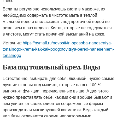
Если ты регулярно используешь кисти в макияже, их
необходимо содержать в чистоте: мыть в теплой
мыльной воде и ополаскивать под проточной водой не
реже, чем в раз неделю. Кисти, которые не содержаться
в чистоте, могут стать причиной высыпаний на коже.
Источник:
https://nymall.ru/novosti/tri-sposoba-naneseniya-
tonalnogo-krema-kak-kak-podgotovitsya-pered-naneseniem-
tonalnogo
База под тональный крем. Виды
Естественно, выбирать для себя, любимой, нужно самые
лучшие основы под макияж, которые на все 100 %
выполнят функции, перечисленные выше. А для этого
нужно представлять себе, какими они вообще бывают и
чем удивляют своих клиенток современные фирмы-
производители маскирующей косметики. Ведь каждый
вид базы отличается своими неповторимыми