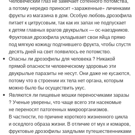
Человеческий глаз не замечает сотенного потомства,
а потому нередко приносит «зараженные» личинками
фрукты из магазина в дом. Особую любовь дрозофила
питает к цитрусовым, так как их запах не подпускает
к детям главных врагов двукрылых — ос-наездников.
Фруктовая дрозофила укладывает свои яйца прямо
под мягкую кожицу подгнившего фрукта, чтобы спустя
десять дней на свет появилось ее потомство.
Опасны ли дрозофилы для человека ? Никакой
прямой опасности человеческому здоровью эти
двукрылые паразиты не несут. Они даже не кусаются,
потому что в строении их тела нет органа, которым
можно было бы осуществить укус.
Являются ли пищевые мошки переносчиками заразы
? Ученые уверены, что чаще всего эти насекомые
не переносят патогенных микроорганизмов.
В частности, по причине короткого жизненного цикла
и оседлого образа жизни. В отличие от мух и комаров,
фруктовые дрозофилы заядлыми путешественниками