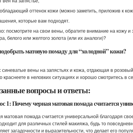
т вен на запястье,
еобладающий оттенок кожи (можно заметить, приложив к кож
рашения, которые вам подходят.
ко: посмотрите на свои вены, обратите внимание на кожу и 
ра, белого или желтого золота (или их аналоги)?
подобрать матовую помаду для “холодной” кожи?
ас синеватые вены на запястьях и кожа, отдающая в розовый
о краснеете в неловких ситуациях и хорошо смотритесь в с
занные вопросы и ответы:
ос 1: Почему черная матовая помада считается уни
я матовая помада считается универсальной благодаря сво
одходит для различных стилей макияжа, будь то повседневн
ляет загадочности и выразительности, что делает его поп