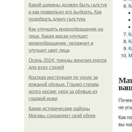
Какой ширины должен быть галстук
К
и как правильно его выбрать. Как
подобрать длину галстука
Как улучшить кровообращение на
К
лице. Какая маска улучшит
К
кровообращение, увлажнит и
К
улучшит цвет лица
М
Осень 2024: тренды женских курток
для всех стилей
Мат
Краткая инструкция по уходу за
ваш
кожаной обувью. Гладко стелим,
долго носим: уход за обувью из
гладкой кожи
Почем
не уг
Какие исторические районы
Москвы сохраняют свой облик
Как п
вы на