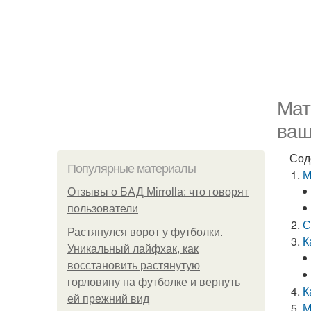
Мат
ваш
Сод
Популярные материалы
М
Отзывы о БАД Mirrolla: что говорят
пользователи
С
Растянулся ворот у футболки.
К
Уникальный лайфхак, как
восстановить растянутую
горловину на футболке и вернуть
К
ей прежний вид
М