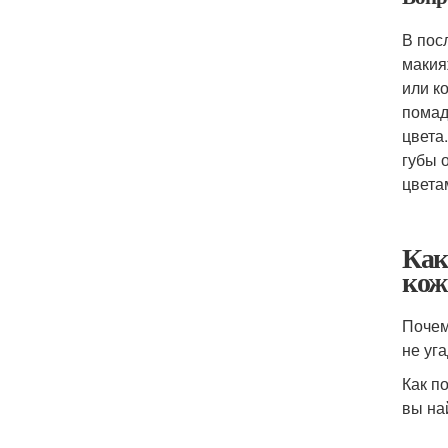
В пос
макия
или к
помад
цвета
губы 
цвета
Как
кож
Почем
не уг
Как п
вы на