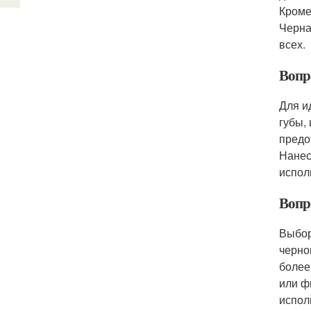
Кроме
Черна
всех.
Вопр
Для и
губы,
предо
Нанес
испол
Вопр
Выбор
черно
более
или ф
испол