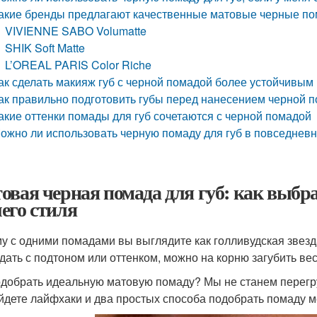
акие бренды предлагают качественные матовые черные по
VIVIENNE SABO Volumatte
SHIK Soft Matte
L’OREAL PARIS Color Riche
ак сделать макияж губ с черной помадой более устойчивым
ак правильно подготовить губы перед нанесением черной 
акие оттенки помады для губ сочетаются с черной помадой
ожно ли использовать черную помаду для губ в повседнев
овая черная помада для губ: как выбр
его стиля
у с одними помадами вы выглядите как голливудская звезд
адать с подтоном или оттенком, можно на корню загубить вес
одобрать идеальную матовую помаду? Мы не станем перегр
йдете лайфхаки и два простых способа подобрать помаду м