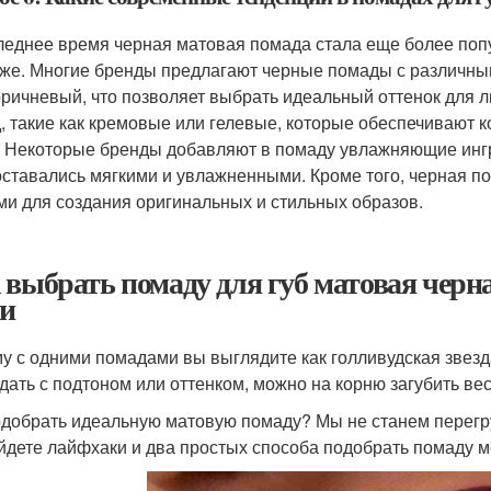
леднее время черная матовая помада стала еще более по
же. Многие бренды предлагают черные помады с различным
оричневый, что позволяет выбрать идеальный оттенок для л
, такие как кремовые или гелевые, которые обеспечивают 
. Некоторые бренды добавляют в помаду увлажняющие ингр
оставались мягкими и увлажненными. Кроме того, черная по
ми для создания оригинальных и стильных образов.
 выбрать помаду для губ матовая черн
и
у с одними помадами вы выглядите как голливудская звезд
адать с подтоном или оттенком, можно на корню загубить вес
одобрать идеальную матовую помаду? Мы не станем перегр
йдете лайфхаки и два простых способа подобрать помаду м