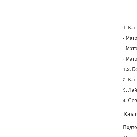
1. Ка
- Мат
- Мат
- Мат
1.2. 
2. Ка
3. Ла
4. Со
Как 
Подто