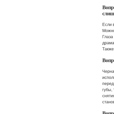
Вопро
слиш
Если 
Можно
Глаза
драма
Также
Вопр
Черна
испол
перед
губы,
сняти
стано
Вопро