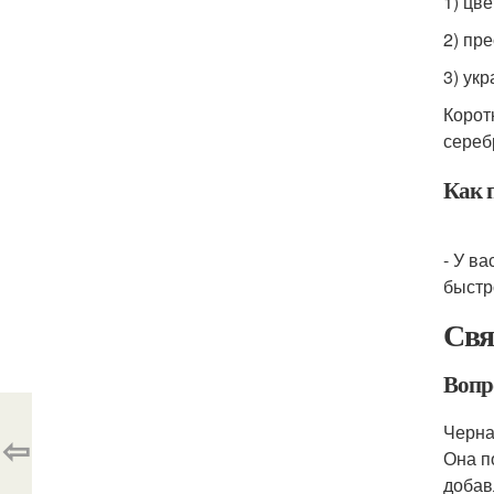
1) цве
2) пр
3) ук
Корот
сереб
Как 
- У в
быстр
Свя
Вопр
Черна
⇦
Она п
добав