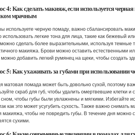
с 4: Как сделать макияж, если используется черная
ком мрачным
вы используете черную помаду, важно сбалансировать мак
 использовать легкие тона для лица, такие как бежевый или
 можно сделать более выразительными, используя темные те
тичного макияжа. Брови можно оставить естественными или 
 можно добавить легкий румянец на щеки, чтобы создать зд
ос 5: Как ухаживать за губами при использовании 
я матовая помада может быть довольно сухой, поэтому важ
ьзуйте скраб для губ, чтобы удалить омертвевшие клетки и 
 сном, чтобы губы были увлажнены и мягкими. Избегайте 
 так как это может усугубить сухость. Также важно снимать 
я макияжа, чтобы не повредить губы. В течение дня можно 
вятся сухими.
с 6: Какие современные тенденции в помадах для г