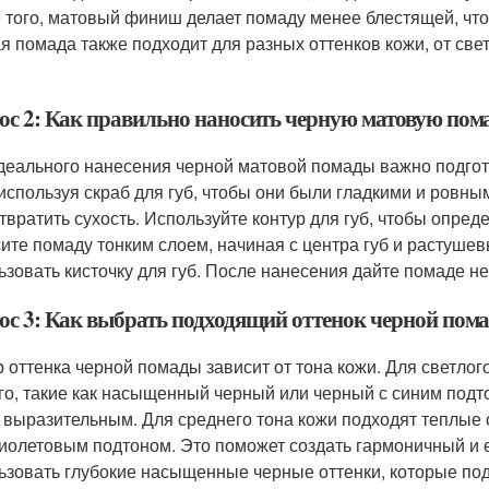
 того, матовый финиш делает помаду менее блестящей, что 
я помада также подходит для разных оттенков кожи, от свет
ос 2: Как правильно наносить черную матовую пома
деального нанесения черной матовой помады важно подгот
 используя скраб для губ, чтобы они были гладкими и ровны
твратить сухость. Используйте контур для губ, чтобы опре
ите помаду тонким слоем, начиная с центра губ и растуше
ьзовать кисточку для губ. После нанесения дайте помаде не
ос 3: Как выбрать подходящий оттенок черной пома
 оттенка черной помады зависит от тона кожи. Для светлог
го, такие как насыщенный черный или черный с синим подто
 выразительным. Для среднего тона кожи подходят теплые о
иолетовым подтоном. Это поможет создать гармоничный и 
ьзовать глубокие насыщенные черные оттенки, которые под