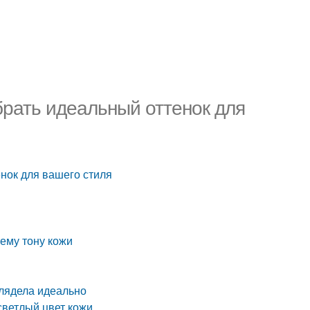
брать идеальный оттенок для
енок для вашего стиля
ему тону кожи
глядела идеально
светлый цвет кожи