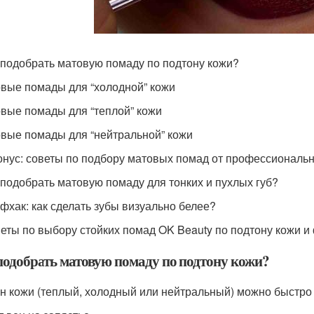
к подобрать матовую помаду по подтону кожи?
овые помады для “холодной” кожи
овые помады для “теплой” кожи
овые помады для “нейтральной” кожи
Бонус: советы по подбору матовых помад от профессиональн
к подобрать матовую помаду для тонких и пухлых губ?
йфхак: как сделать зубы визуально белее?
веты по выбору стойких помад OK Beauty по подтону кожи и
подобрать матовую помаду по подтону кожи?
н кожи (теплый, холодный или нейтральный) можно быстро 