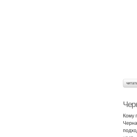
читат
Чер
Кому 
Черна
подхо