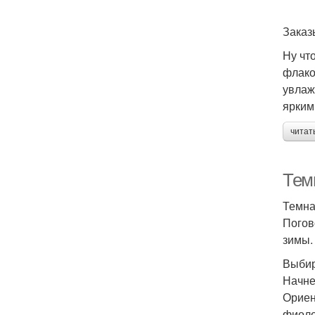
Заказ
Ну чт
флако
увлаж
ярким
читат
Тем
Темна
Погов
зимы.
Выбир
Начне
Ориен
фиоле