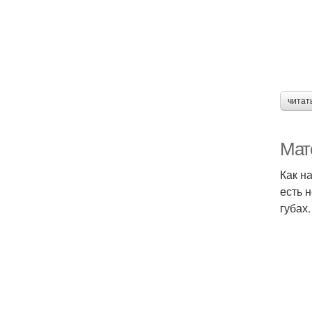
читат
Мат
Как н
есть 
губах.