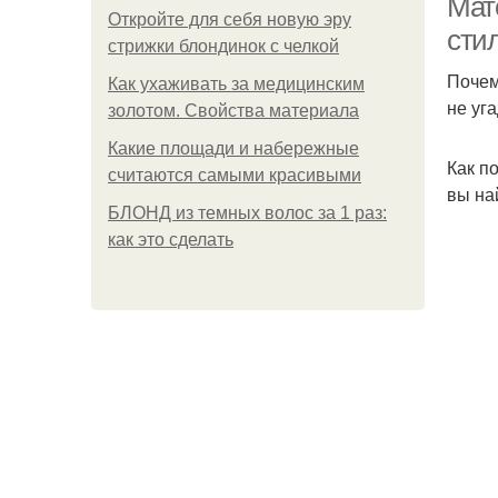
Мат
Откройте для себя новую эру
сти
стрижки блондинок с челкой
Почем
Как ухаживать за медицинским
не уг
золотом. Свойства материала
Какие площади и набережные
Как п
считаются самыми красивыми
вы на
БЛОНД из темных волос за 1 раз:
как это сделать