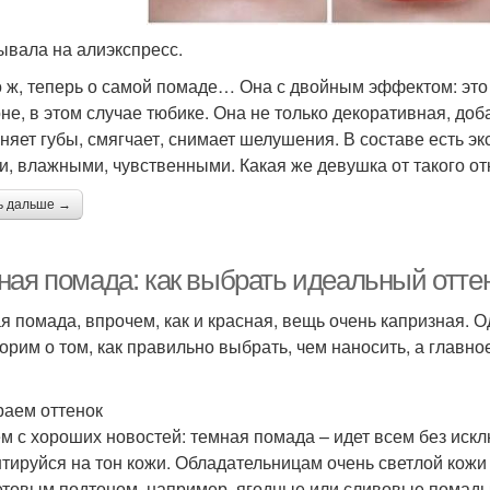
ывала на алиэкспресс.
о ж, теперь о самой помаде… Она с двойным эффектом: это п
не, в этом случае тюбике. Она не только декоративная, доба
няет губы, смягчает, снимает шелушения. В составе есть эк
и, влажными, чувственными. Какая же девушка от такого от
ь дальше →
ная помада: как выбрать идеальный оттен
я помада, впрочем, как и красная, вещь очень капризная. О
орим о том, как правильно выбрать, чем наносить, а главно
аем оттенок
м с хороших новостей: темная помада – идет всем без искл
тируйся на тон кожи. Обладательницам очень светлой кожи
товым подтоном, например, ягодные или сливовые помады. 