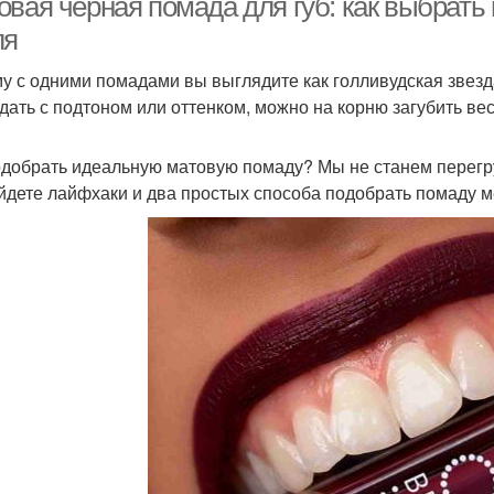
овая черная помада для губ: как выбрать
ля
у с одними помадами вы выглядите как голливудская звезд
адать с подтоном или оттенком, можно на корню загубить вес
одобрать идеальную матовую помаду? Мы не станем перегр
йдете лайфхаки и два простых способа подобрать помаду м