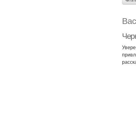
читат
Вас
Чер
Увере
привл
расск