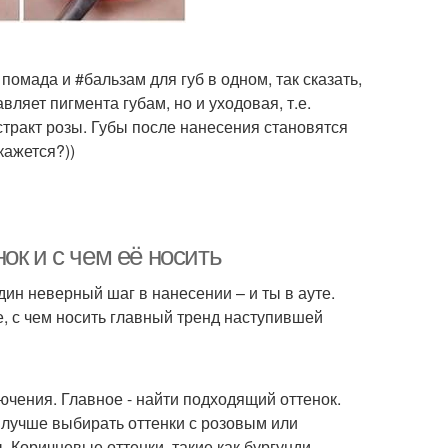
омада и #бальзам для губ в одном, так сказать,
вляет пигмента губам, но и уходовая, т.е.
стракт розы. Губы после нанесения становятся
кажется?))
ок и с чем её носить
дин неверный шаг в нанесении – и ты в ауте.
е, с чем носить главный тренд наступившей
ючения. Главное - найти подходящий оттенок.
 лучше выбирать оттенки с розовым или
Коричневые оттенки, такие как бургунди, —