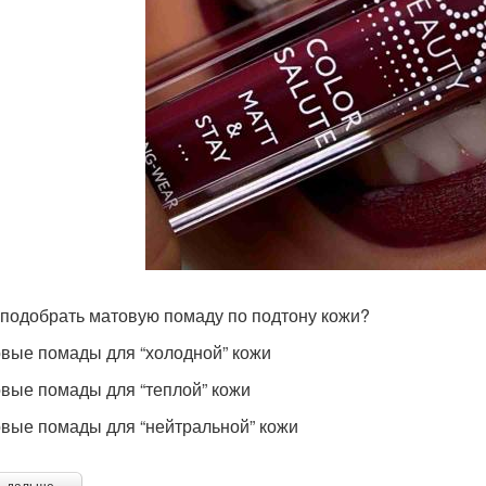
к подобрать матовую помаду по подтону кожи?
овые помады для “холодной” кожи
овые помады для “теплой” кожи
овые помады для “нейтральной” кожи