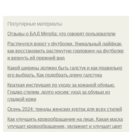
Популярные материалы
Отзывы о БАД Mirrolla: что говорят пользователи
Растянулся ворот у футболки. Уникальный лайфхак,
как восстановить растянутую горловину на футболке
и вернуть ей прежний вид
Какой ширины должен быть галстук и как правильно
его выбрать. Как подобрать длину галстука
Краткая инструкция по уходу за кожаной обувью.
Гладко стелим, долго носим: уход за обувью из
гладкой кожи
Осень 2024: тренды женских курток для всех стилей
Как улучшить кровообращение на лице. Какая маска
улучшит кровообращение, увлажнит и улучшит цвет