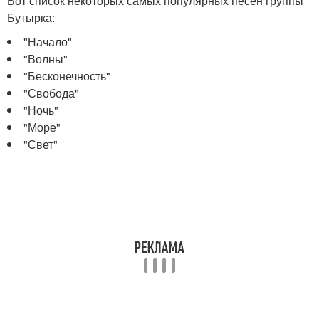
Вот список некоторых самых популярных песен группы
Бутырка:
"Начало"
"Волны"
"Бесконечность"
"Свобода"
"Ночь"
"Море"
"Свет"