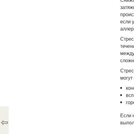
затяж
проис
если 
аллер
Стрес
течен
между
сложн
Стрес
могут 
кон
всп
гор
Если 
⇦
выпол