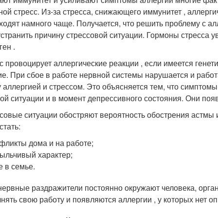
ной стресс. Из-за стресса, снижающего иммунитет , аллерг
ходят намного чаще. Получается, что решить проблему с ал
устранить причину стрессовой ситуации. Гормоны стресса у
ген .
с провоцирует аллергические реакции , если имеется генет
ие. При сбое в работе нервной системы нарушается и работ
 аллергией и стрессом. Это объясняется тем, что симптомы
ой ситуации и в момент депрессивного состояния. Они появ
совые ситуации обостряют вероятность обострения астмы 
стать:
фликты дома и на работе;
ыльчивый характер;
е в семье.
нервные раздражители постоянно окружают человека, орган
нять свою работу и появляются аллергии , у которых нет о