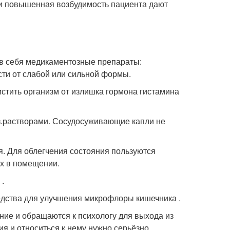
 и повышенная возбудимость пациента дают
 в себя медикаментозные препараты:
сти от слабой или сильной формы.
стить организм от излишка гормона гистамина
з.растворами. Сосудосуживающие капли не
. Для облегчения состояния пользуются
ух в помещении.
.
едства для улучшения микрофлоры кишечника .
ние и обращаются к психологу для выхода из
я и относиться к нему нужно серьёзно.