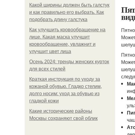
Какой ширины должен быть галстук
Пят
и как правильно его выбрать. Как
ви
подобрать длину галстука
Пятно
Как улучшить кровообращение на
Может
лице. Какая маска улучшит
шелуш
кровообращение, увлажнит и
улучшит цвет лица
Пятно
Может
Осень 2024: тренды женских курток
шелуш
для всех стилей
следу
Краткая инструкция по уходу за
Ма
кожаной обувью. Гладко стелим,
инф
долго носим: уход за обувью из
Ме
гладкой кожи
уль
Какие исторические районы
Пи
Москвы сохраняют свой облик
чащ
Ат
дер