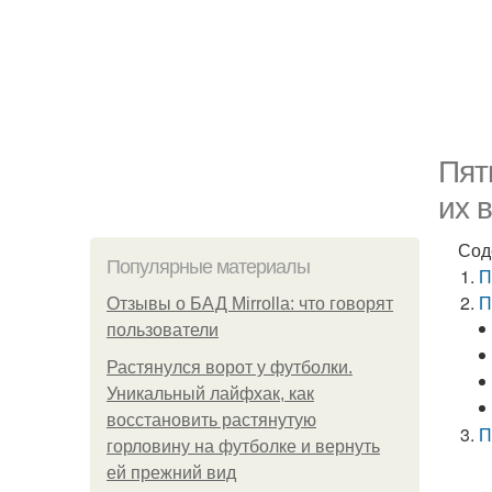
Пят
их 
Сод
Популярные материалы
П
П
Отзывы о БАД Mirrolla: что говорят
пользователи
Растянулся ворот у футболки.
Уникальный лайфхак, как
восстановить растянутую
П
горловину на футболке и вернуть
ей прежний вид