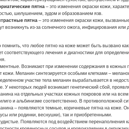
ориатические пятна
– это изменения окраски кожи, харак
остью, шелушением, зудом и образованием язв.
нтрастные пятна
– это изменения окраски кожи, вызванны
ут возникнуть из-за солнечного ожога, инфицирования или 
 помнить, что любое пятно на коже может быть вызвано как
ет соответствующего лечения и диагностики для определен
ия.
ментные. Возникают при изменении содержания в кожных п
т кожи. Меланин синтезируется особыми клетками – меланоц
еделенном участке тела меланин вырабатывается в недост
е. У некоторых людей возникает генетический сбой, прояв
анина на отдельных участках кожных покровов или на всем т
илиго и альбинизме соответственно. В противоположной си
анина – появляются темные, коричневые пятна на коже. О
усы или родинки, веснушки), так и приобретенными.
удистые. Появляются под воздействием перенаполнения к
остности кровеносных сосудов и кровоизлиянии в окружающ