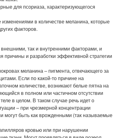
терные для псориаза, характеризующегося
е изменениями в количестве меланина, которые
других факторов.
 внешними, так и внутренними факторами, и
ия причины и разработки эффективной стратегии
окровах меланина – пигмента, отвечающего за
итами. Если по какой-то причине на
аточном количестве, возникают белые пятна на
ляющийся в полном или частичном отсутствии
еле в целом. В таком случае речь идет о
туации – при чрезмерной концентрации
ни могут быть как врожденными (так называемые
апилляров кровью или при нарушении
ие ткани. Могут проявляться в виде розеол,