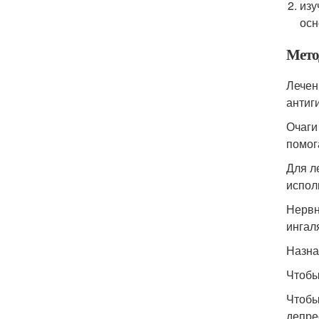
изу
осн
Мето
Лечен
антиг
Очаги
помог
Для л
испол
Нервн
ингал
Назна
Чтобы
Чтобы
депре