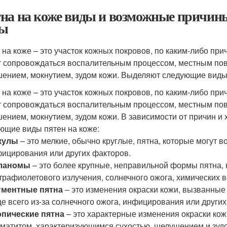
на на коже виды и возможные причины
ды
 на коже – это участок кожных покровов, по каким-либо п
 сопровождаться воспалительным процессом, местным пов
ением, мокнутием, зудом кожи. Выделяют следующие виды 
 на коже – это участок кожных покровов, по каким-либо п
 сопровождаться воспалительным процессом, местным пов
ением, мокнутием, зудом кожи. В зависимости от причин и
ющие виды пятен на коже:
кулы
– это мелкие, обычно круглые, пятна, которые могут во
ицирования или других факторов.
ланомы
– это более крупные, неправильной формы пятна, к
трафиолетового излучения, солнечного ожога, химических 
гментные пятна
– это изменения окраски кожи, вызванные
е всего из-за солнечного ожога, инфицирования или других
опические пятна
– это характерные изменения окраски кож
матитом, характеризующимся сухостью, шелушением и зудо