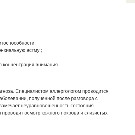
отоспособности;
онхиальную астму ;
ая концентрация внимания.
агноза. Специалистом аллергологом проводится
аболевании, полученной после разговора с
 замечает неуравновешенность состояния
н проводит осмотр кожного покрова и слизистых