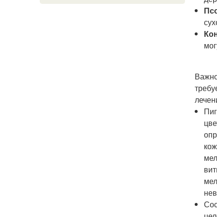
Пс
сух
Ко
мог
Важно
требу
лечен
Пиг
цве
опр
кож
мел
вит
мел
нев
Сос
цел