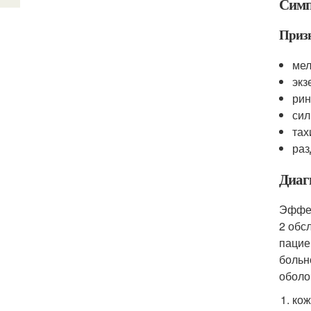
Симп
Призн
мел
экз
рин
сил
тах
раз
Диаг
Эффек
2 обс
пацие
больн
оболо
кож