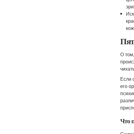
эри
Иск
кра
кож
Пят
О том
проис
чихат
Если 
его о
психи
разли
присп
Что 
Снижа