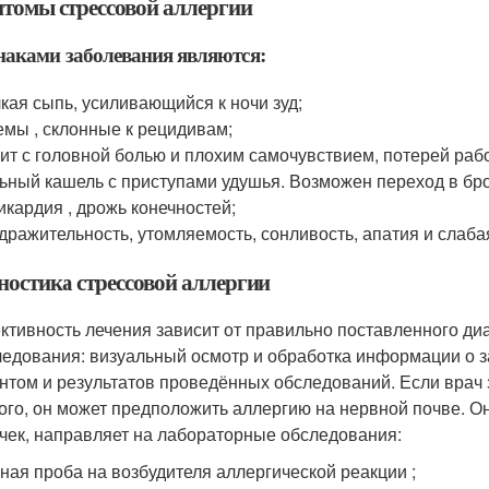
томы стрессовой аллергии
аками заболевания являются:
кая сыпь, усиливающийся к ночи зуд;
емы , склонные к рецидивам;
ит с головной болью и плохим самочувствием, потерей раб
ьный кашель с приступами удушья. Возможен переход в бр
икардия , дрожь конечностей;
дражительность, утомляемость, сонливость, апатия и слаб
ностика стрессовой аллергии
тивность лечения зависит от правильно поставленного ди
ледования: визуальный осмотр и обработка информации о з
нтом и результатов проведённых обследований. Если врач
ого, он может предположить аллергию на нервной почве. О
чек, направляет на лабораторные обследования:
ная проба на возбудителя аллергической реакции ;