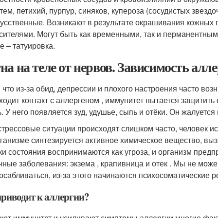
тем, петихий, пурпур, синяков, купероза (сосудистых звездоч
усственные. Возникают в результате окрашивания кожных 
сителями. Могут быть как временными, так и перманентным
е – татуировка.
на на теле от нервов. Зависимость алле
, что из-за обид, депрессии и плохого настроения часто воз
ходит контакт с аллергеном , иммунитет пытается защитить 
ь. У него появляется зуд, удушье, сыпь и отёки. Он жалуетс
стрессовые ситуации происходят слишком часто, человек и
рганизме синтезируется активное химическое вещество, в
ки состояния воспринимаются как угроза, и организм пред
чные заболевания: экзема , крапивница и отек . Мы не мож
осабливаться, из-за этого начинаются психосоматические р
приводит к аллергии?
ют иммунитет и усиливают симптомы аллергии многие факт