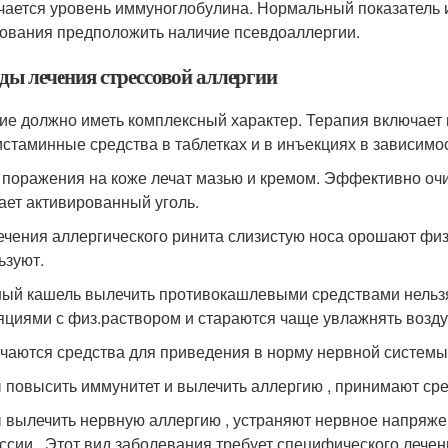
чается уровень иммуноглобулина. Нормальный показатель
ования предположить наличие псевдоаллергии.
ды лечения стрессовой аллергии
ие должно иметь комплексный характер. Терапия включает
истаминные средства в таблетках и в инъекциях в зависимо
 поражения на коже лечат мазью и кремом. Эффективно очи
ает активированный уголь.
ечения аллергического ринита слизистую носа орошают фи
ьзуют.
ый кашель вылечить противокашлевыми средствами нельзя
яциями с физ.раствором и стараются чаще увлажнять возд
чаются средства для приведения в норму нервной системы 
 повысить иммунитет и вылечить аллергию , принимают ср
 вылечить нервную аллергию , устраняют нервное напряже
ссии . Этот вид заболевания требует специфического лечени