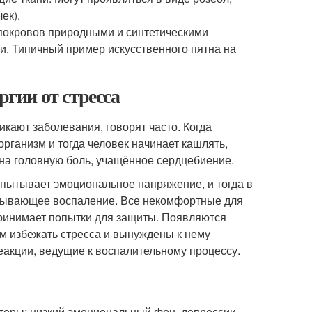
ек).
покровов природными и синтетическими
и. Типичный пример искусственного пятна на
ргии от стресса
никают заболевания, говорят часто. Когда
организм и тогда человек начинает кашлять,
я на головную боль, учащённое сердцебиение.
спытывает эмоциональное напряжение, и тогда в
ызывающее воспаление. Все некомфортные для
принимает попытки для защиты. Появляются
ем избежать стресса и вынуждены к нему
еакции, ведущие к воспалительному процессу.
оры: низкий эмоциональный фон, депрессии ,