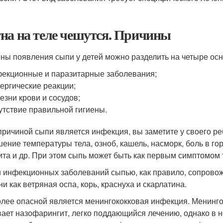
на на теле чешутся. Причины
ны появления сыпи у детей можно разделить на четыре ос
екционные и паразитарные заболевания;
ергические реакции;
езни крови и сосудов;
утствие правильной гигиены.
причиной сыпи является инфекция, вы заметите у своего реб
ение температуры тела, озноб, кашель, насморк, боль в гор
ита и др. При этом сыпь может быть как первым симптомом т
 инфекционных заболеваний сыпью, как правило, сопрово
и как ветряная оспа, корь, краснуха и скарлатина.
лее опасной является менингококковая инфекция. Менингоко
ает назофарингит, легко поддающийся лечению, однако в не