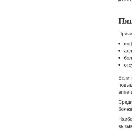
Пят
Причи
инф
алл
бол
отс
Если 
повыш
аппет
Среди
болезн
Наибо
вызыв