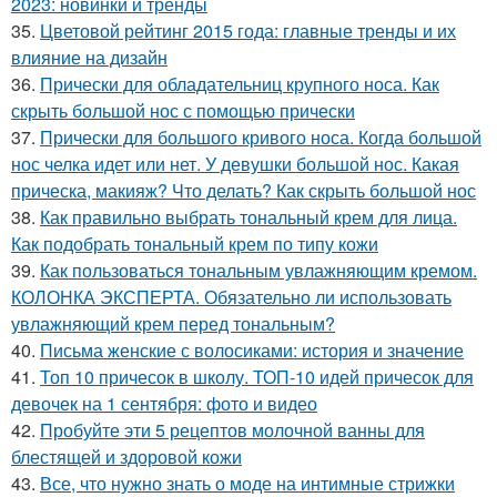
2023: новинки и тренды
35.
Цветовой рейтинг 2015 года: главные тренды и их
влияние на дизайн
36.
Прически для обладательниц крупного носа. Как
скрыть большой нос с помощью прически
37.
Прически для большого кривого носа. Когда большой
нос челка идет или нет. У девушки большой нос. Какая
прическа, макияж? Что делать? Как скрыть большой нос
38.
Как правильно выбрать тональный крем для лица.
Как подобрать тональный крем по типу кожи
39.
Как пользоваться тональным увлажняющим кремом.
КОЛОНКА ЭКСПЕРТА. Обязательно ли использовать
увлажняющий крем перед тональным?
40.
Письма женские с волосиками: история и значение
41.
Топ 10 причесок в школу. ТОП-10 идей причесок для
девочек на 1 сентября: фото и видео
42.
Пробуйте эти 5 рецептов молочной ванны для
блестящей и здоровой кожи
43.
Все, что нужно знать о моде на интимные стрижки