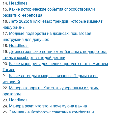
14.
Headlines:
15.
Какие исторические события способствовали
развитию Череповца
16.
Лето 2025: 9 ключевых трендов, которые изменят
нашу жизнь
17.
Модные подвороты на джинсах: пошаговая
инструкция для девушек
18.
Headlines:
19.
Джинсы женские летние мом бананы с подворотом:
стиль и комфорт в каждой детали
20.
Какие маршруты для пеших прогулок есть в Нижнем
Тагиле
21.
Какие легенды и мифы связаны с Пермью и её
историей
22.
Манера говорить: Как стать уверенным и ярким
оратором
23.
Headlines:
24.
Манера речи: что это и почему она важна
25.
Замшевые ботфорты: сочетание комфорта и