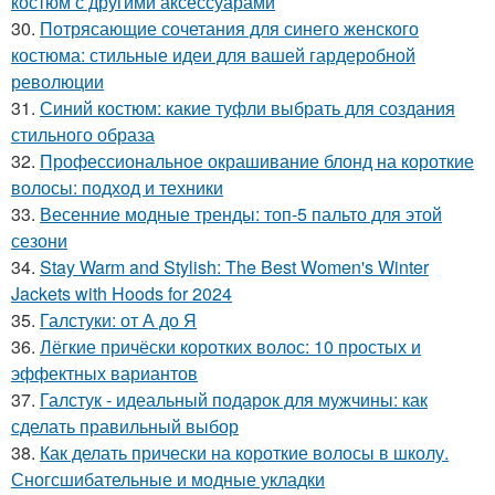
костюм с другими аксессуарами
30.
Потрясающие сочетания для синего женского
костюма: стильные идеи для вашей гардеробной
революции
31.
Синий костюм: какие туфли выбрать для создания
стильного образа
32.
Профессиональное окрашивание блонд на короткие
волосы: подход и техники
33.
Весенние модные тренды: топ-5 пальто для этой
сезони
34.
Stay Warm and Stylish: The Best Women's Winter
Jackets with Hoods for 2024
35.
Галстуки: от А до Я
36.
Лёгкие причёски коротких волос: 10 простых и
эффектных вариантов
37.
Галстук - идеальный подарок для мужчины: как
сделать правильный выбор
38.
Как делать прически на короткие волосы в школу.
Сногсшибательные и модные укладки