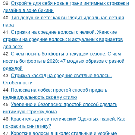
39.
Откройте для себя новые грани интимных стрижек и
дизайна в зоне бикини
40.
Тип девушки лето: как выглядит идеальная летняя
пара
41.
Стрижки на средние волосы с челкой. Женские
стрижки на средние волосы: 8 актуальных вариантов
для всех
42.
С чем носить ботфорты в текущем сезоне. С чем
носить ботфорты в 2023: 47 модных образов с разной
одеждой
43.
Стрижка каскад на средние светлые волосы.
Особенности
44.
Полоска на лобке: простой способ придать
индивидуальность своему стилю
45.
Уверенно и безопасно: простой способ сделать
интимную стрижку дома
46.
Краситель для синтетических Одежных тканей. Как
покрасить синтетику?
47.
Короткие волосы в школе: стильные и удобные