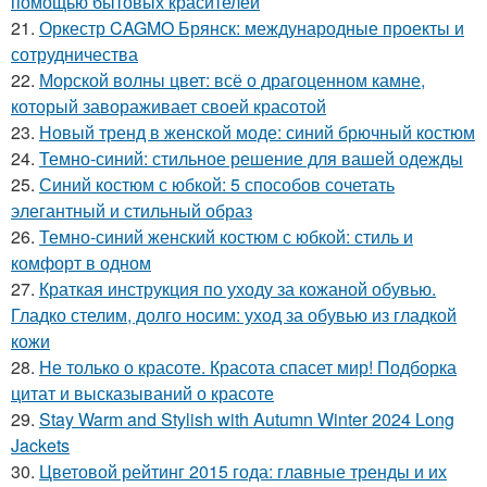
помощью бытовых красителей
21.
Оркестр CAGMO Брянск: международные проекты и
сотрудничества
22.
Морской волны цвет: всё о драгоценном камне,
который завораживает своей красотой
23.
Новый тренд в женской моде: синий брючный костюм
24.
Темно-синий: стильное решение для вашей одежды
25.
Синий костюм с юбкой: 5 способов сочетать
элегантный и стильный образ
26.
Темно-синий женский костюм с юбкой: стиль и
комфорт в одном
27.
Краткая инструкция по уходу за кожаной обувью.
Гладко стелим, долго носим: уход за обувью из гладкой
кожи
28.
Не только о красоте. Красота спасет мир! Подборка
цитат и высказываний о красоте
29.
Stay Warm and Stylish with Autumn Winter 2024 Long
Jackets
30.
Цветовой рейтинг 2015 года: главные тренды и их