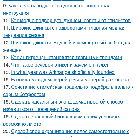
9.
Как сделать подкаты на джинсах: пошаговая
инструкция
10.
Как модно подвернуть джинсы: советы от стилистов
11.
Широкие джинсы с подворотами: главная модная
тенденция сезона
12.
Широкие джинсы: модный и комфортный выбор для
женщин
13.
Как антитренды становятся главными трендами
14.
Что такое речевой этикет и зачем он нужен
15.
In what year was Arkhangelsk officially founded
16.
Разница между манерой речи и манерой разговора
17.
Сочетание стилей: как правильно подобрать пальто к
серым ботфортам
18.
Сделать идеальный блонд дома: простой способ
избавиться от посещений салона
19.
Сделать красивый блонд в домашних условиях:
возможно ли это
20.
Сделай свое окрашивание волос самостоятельно с