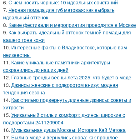
6.
С чем носить черные: 10 идеальных сочетаний
7.
Черная помада для губ матовая: как выбрать
идеальный оттенок
8.
Какие фестивали и мероприятия проводятся в Москве
9.
Как выбрать идеальный оттенок темной помады для
вашего тона кожи
10.
Интересные факты о Владивостоке, которые вам
неизвестны
11.
Какие уникальные памятники архитектуры
сохранились до наших дней
12.
Главные тренды весны-лета 2025: что будет в моде
13.
Джинсы женские с подворотом внизу: модная
тенденция сезона
14.
Как стильно подвернуть длинные джинсы: советы и
хитрости
15.
Уникальный стиль и комфорт: джинсы широкие с
подворотами 2411209004
16.
Музыкальная душа Москвы: История Кай Метова
17.
Были в моде и вернулись снова: как прошлое