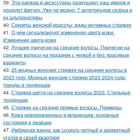
39.
Эта одежда и аксессуары разрушают наш имидж и
уродуют фигуру. Уже не модно: 7 антитрендов сезона и
их альтернативы
40.
Секреты женской красоты: виды интимных стрижек
41.
О чем сигнализирует изменение цвета кожи.
Изменение цвета кожи
42.
Лучшие прически на средние волосы. Прически на
средние волосы на праздник с челкой и без: красивые
варианты
43.
25 модных женских стрижек на средние волосы в
2023 году. Модные женские стрижки 2023-2024 года:
тренды и тенденции
44.
Стрижка шегги на средние волосы 2023. Стильные
тенденции
45.
Стрижки на средние прямые волосы. Примеры
46.
Кожа новорожденных и младенцев: основные
состояния и реакции
47.
Имбирная ванна: как создать уютный и ароматный
уголок в своей квартире