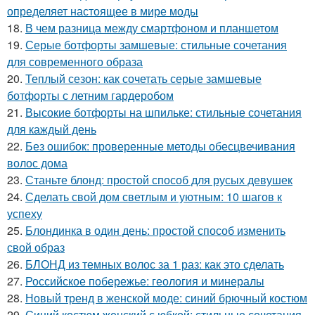
определяет настоящее в мире моды
18.
В чем разница между смартфоном и планшетом
19.
Серые ботфорты замшевые: стильные сочетания
для современного образа
20.
Теплый сезон: как сочетать серые замшевые
ботфорты с летним гардеробом
21.
Высокие ботфорты на шпильке: стильные сочетания
для каждый день
22.
Без ошибок: проверенные методы обесцвечивания
волос дома
23.
Станьте блонд: простой способ для русых девушек
24.
Сделать свой дом светлым и уютным: 10 шагов к
успеху
25.
Блондинка в один день: простой способ изменить
свой образ
26.
БЛОНД из темных волос за 1 раз: как это сделать
27.
Российское побережье: геология и минералы
28.
Новый тренд в женской моде: синий брючный костюм
29.
Синий костюм женский с юбкой: стильные сочетания