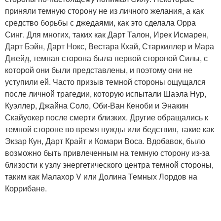
приняли темную сторону не из личного желания, а как
средство борьбы с джедаями, как это сделала Орра
Синг. Для многих, таких как Дарт Талон, Ирек Исмарен,
Дарт Бэйн, Дарт Нокс, Вестара Кхай, Старкиллер и Мара
Джейд, темная сторона была первой стороной Силы, с
которой они были представлены, и поэтому они не
уступили ей. Часто призыв темной стороны ощущался
после личной трагедии, которую испытали Шаэла Нур,
Куэллер, Джайна Соло, Оби-Ван Кеноби и Энакин
Скайуокер после смерти близких. Другие обращались к
темной стороне во время нужды или бедствия, такие как
Экзар Кун, Дарт Крайт и Комари Воса. Вдобавок, было
возможно быть привлеченным на темную сторону из-за
близости к узлу энергетического центра темной стороны,
таким как Малахор V или Долина Темных Лордов на
Коррибане.