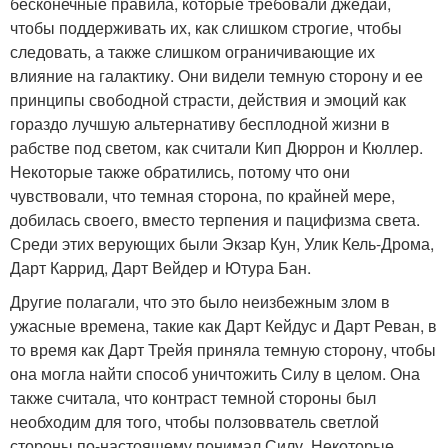
бесконечные правила, которые требовали джедаи,
чтобы поддерживать их, как слишком строгие, чтобы
следовать, а также слишком ограничивающие их
влияние на галактику. Они видели темную сторону и ее
принципы свободной страсти, действия и эмоций как
гораздо лучшую альтернативу бесплодной жизни в
рабстве под светом, как считали Кип Дюррон и Кюллер.
Некоторые также обратились, потому что они
чувствовали, что темная сторона, по крайней мере,
добилась своего, вместо терпения и пацифизма света.
Среди этих верующих были Экзар Кун, Улик Кель-Дрома,
Дарт Каррид, Дарт Вейдер и Ютура Бан.
Другие полагали, что это было неизбежным злом в
ужасные времена, такие как Дарт Кейдус и Дарт Реван, в
то время как Дарт Трейя приняла темную сторону, чтобы
она могла найти способ уничтожить Силу в целом. Она
также считала, что контраст темной стороны был
необходим для того, чтобы ползовватель светлой
стороны по-настоящему понимал Силу. Некоторые