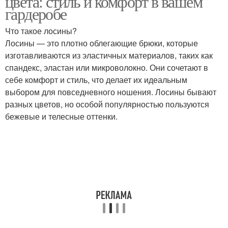
цвета: стиль и комфорт в вашем
гардеробе
Что такое лосины?
Лосины — это плотно облегающие брюки, которые
Удачные сочетания
Цвета в интерьере
изготавливаются из эластичных материалов, таких как
спандекс, эластан или микроволокно. Они сочетают в
себе комфорт и стиль, что делает их идеальным
выбором для повседневного ношения. Лосины бывают
Цвета в мужской
Цветы в интерьере
разных цветов, но особой популярностью пользуются
одежде
бежевые и телесные оттенки.